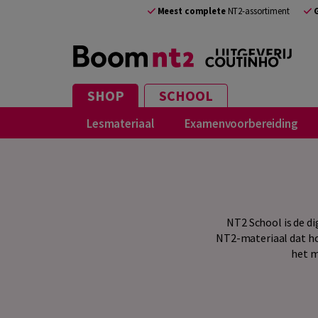
Meest complete
NT2-assortiment
SHOP
SCHOOL
Lesmateriaal
Examenvoorbereiding
NT2 School is de di
NT2-materiaal dat ho
het m