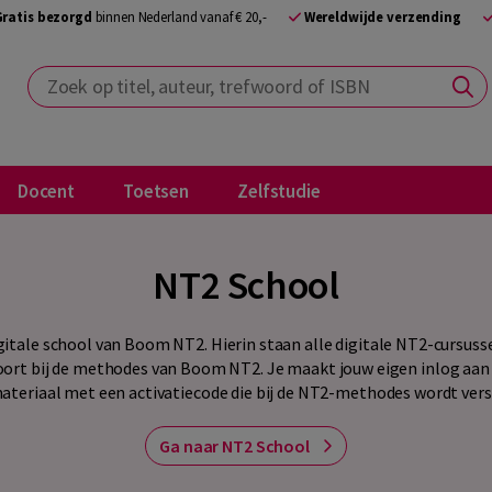
Gratis bezorgd
binnen Nederland vanaf € 20,-
Wereldwijde verzending
Zoek op titel, auteur, trefwoord of ISBN
Docent
Toetsen
Zelfstudie
NT2 School
gitale school van Boom NT2. Hierin staan alle digitale NT2-cursusse
ort bij de methodes van Boom NT2. Je maakt jouw eigen inlog aan 
ateriaal met een activatiecode die bij de NT2-methodes wordt vers
Ga naar NT2 School