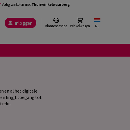
Veilig winkelen met
Thuiswinkelwaarborg
Inloggen
Klantenservice
Winkelwagen
NL
n en al het digitale
en krijgt toegang tot
trekt.