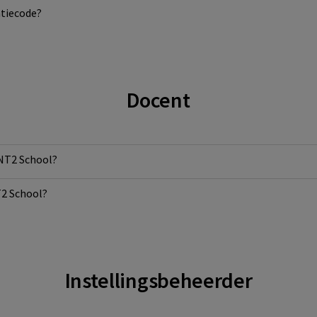
atiecode?
Docent
 NT2 School?
T2 School?
Instellingsbeheerder