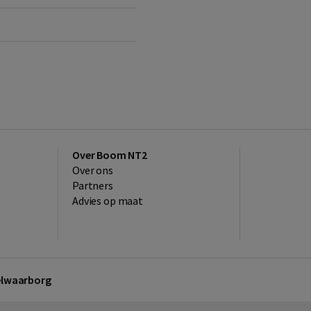
Over Boom NT2
Over ons
Partners
Advies op maat
kelwaarborg