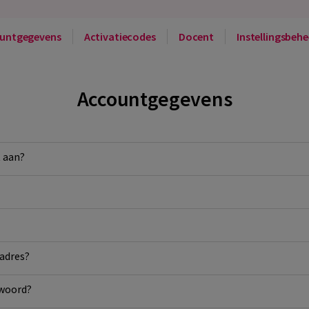
untgegevens
Activatiecodes
Docent
Instellingsbeh
Accountgegevens
 aan?
ladres?
twoord?