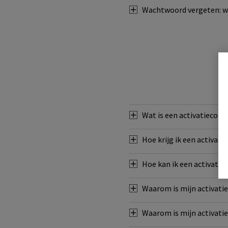
Wachtwoord vergeten: w
Wat is een activatiecode
Hoe krijg ik een activati
Hoe kan ik een activatie
Waarom is mijn activati
Waarom is mijn activatie