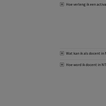
Hoe verleng ik een activ
Wat kan ik als docent in
Hoe word ik docent in N