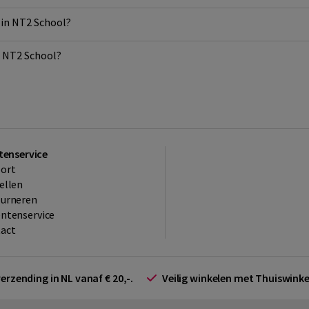
 in NT2 School?
n NT2 School?
tenservice
ort
ellen
ourneren
ntenservice
act
verzending in NL vanaf € 20,-.
Veilig winkelen met Thuiswin