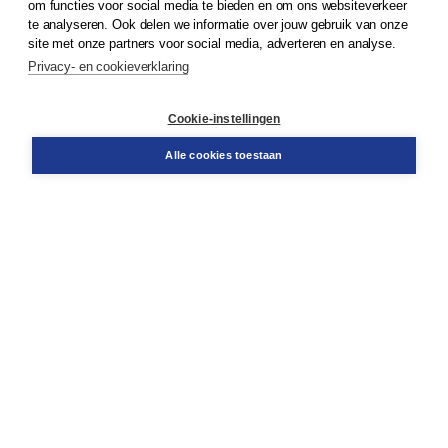
om functies voor social media te bieden en om ons websiteverkeer
© 2026
Koninklijke Boom uitgevers
te analyseren. Ook delen we informatie over jouw gebruik van onze
site met onze partners voor social media, adverteren en analyse.
Privacy- en cookieverklaring
Klantenservice
Cookie-instellingen
Support
Bestellen
Alle cookies toestaan
​Retourneren
Docentenservice
Contact
Over Boom NT2
Over ons
Partners
Advies op maat
Gratis verzending in NL vanaf € 20,-.
Veilig winkelen met Thuiswinkelwaarborg