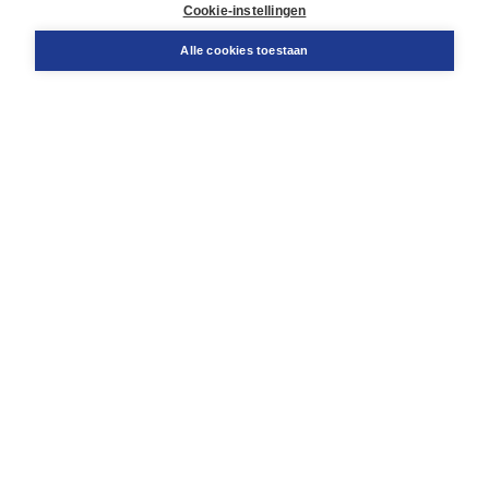
Cookie-instellingen
Support
Bestellen
Alle cookies toestaan
​Retourneren
Docentenservice
Contact
Over Boom NT2
Over ons
Partners
Advies op maat
Gratis verzending in NL vanaf € 20,-.
Veilig winkelen met Thuiswinkelwaarborg
Algemene voorwaarden
Algemene voorwaarden zakelijk
Cookieverklaring