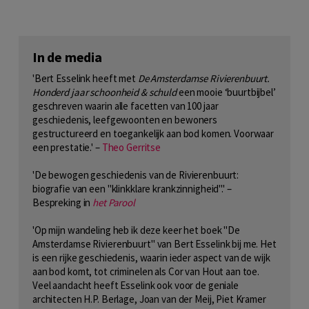
In de media
'Bert Esselink heeft met
De Amsterdamse Rivierenbuurt.
Honderd jaar schoonheid & schuld
een mooie ‘buurtbijbel’
geschreven waarin alle facetten van 100 jaar
geschiedenis, leefgewoonten en bewoners
gestructureerd en toegankelijk aan bod komen. Voorwaar
een prestatie.' –
Theo Gerritse
'De bewogen geschiedenis van de Rivierenbuurt:
biografie van een "klinkklare krankzinnigheid".' –
Bespreking in
het Parool
'Op mijn wandeling heb ik deze keer het boek "De
Amsterdamse Rivierenbuurt" van Bert Esselink bij me. Het
is een rijke geschiedenis, waarin ieder aspect van de wijk
aan bod komt, tot criminelen als Cor van Hout aan toe.
Veel aandacht heeft Esselink ook voor de geniale
architecten H.P. Berlage, Joan van der Meij, Piet Kramer