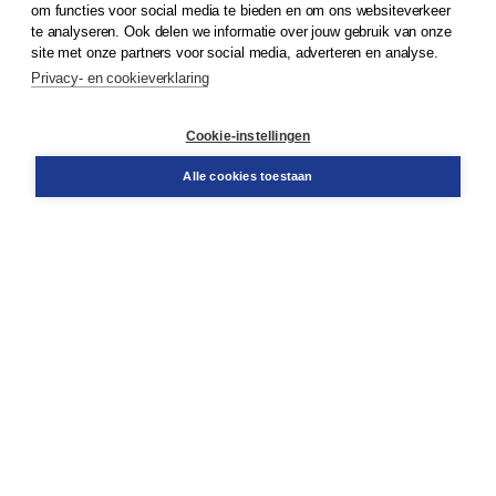
om functies voor social media te bieden en om ons websiteverkeer
© 2026
Koninklijke Boom uitgevers
te analyseren. Ook delen we informatie over jouw gebruik van onze
site met onze partners voor social media, adverteren en analyse.
Privacy- en cookieverklaring
Klantenservice
Cookie-instellingen
Support
Bestellen
Alle cookies toestaan
​Retourneren
Docentenservice
Contact
Over Boom NT2
Over ons
Partners
Advies op maat
Gratis verzending in NL vanaf € 20,-.
Veilig winkelen met Thuiswinkelwaarborg