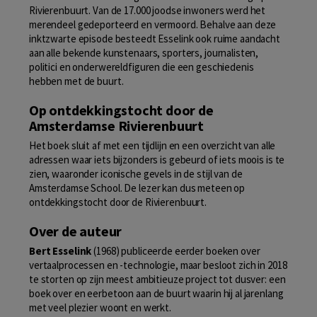
Rivierenbuurt. Van de 17.000 joodse inwoners werd het
merendeel gedeporteerd en vermoord. Behalve aan deze
inktzwarte episode besteedt Esselink ook ruime aandacht
aan alle bekende kunstenaars, sporters, journalisten,
politici en onderwereldfiguren die een geschiedenis
hebben met de buurt.
Op ontdekkingstocht door de
Amsterdamse Rivierenbuurt
Het boek sluit af met een tijdlijn en een overzicht van alle
adressen waar iets bijzonders is gebeurd of iets moois is te
zien, waaronder iconische gevels in de stijl van de
Amsterdamse School. De lezer kan dus meteen op
ontdekkingstocht door de Rivierenbuurt.
Over de auteur
Bert Esselink
(1968) publiceerde eerder boeken over
vertaalprocessen en -technologie, maar besloot zich in 2018
te storten op zijn meest ambitieuze project tot dusver: een
boek over en eerbetoon aan de buurt waarin hij al jarenlang
met veel plezier woont en werkt.