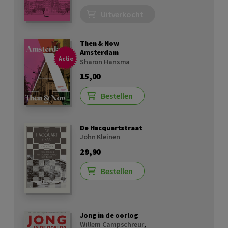
Uitverkocht
Then & Now
Amsterdam
Actie
Sharon Hansma
15,00
Bestellen
De Hacquartstraat
John Kleinen
29,90
Bestellen
Jong in de oorlog
Willem Campschreur
,