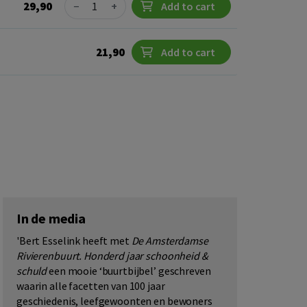
Quantity
29,90
−
+
Add to cart
21,90
Add to cart
In de media
'Bert Esselink heeft met
De Amsterdamse
Rivierenbuurt. Honderd jaar schoonheid &
schuld
een mooie ‘buurtbijbel’ geschreven
waarin alle facetten van 100 jaar
geschiedenis, leefgewoonten en bewoners