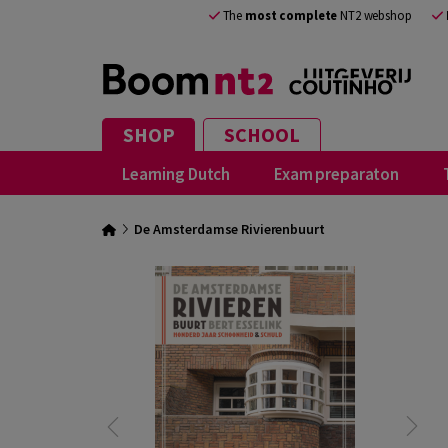
The
most complete
NT2 webshop
SHOP
SCHOOL
Learning Dutch
Exam preparaton
De Amsterdamse Rivierenbuurt