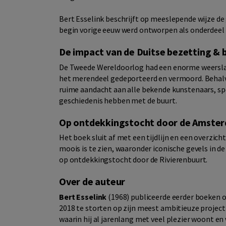
Bert Esselink beschrijft op meeslepende wijze de
begin vorige eeuw werd ontworpen als onderdeel 
De impact van de Duitse bezetting &
De Tweede Wereldoorlog had een enorme weerslag 
het merendeel gedeporteerd en vermoord. Behalv
ruime aandacht aan alle bekende kunstenaars, spor
geschiedenis hebben met de buurt.
Op ontdekkingstocht door de Amster
Het boek sluit af met een tijdlijn en een overzicht
moois is te zien, waaronder iconische gevels in d
op ontdekkingstocht door de Rivierenbuurt.
Over de auteur
Bert Esselink
(1968) publiceerde eerder boeken o
2018 te storten op zijn meest ambitieuze project
waarin hij al jarenlang met veel plezier woont en