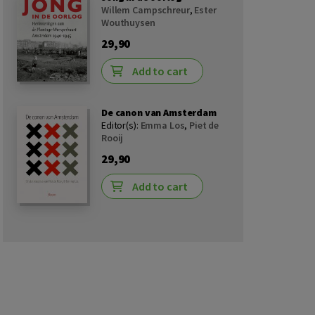
Willem Campschreur
,
Ester
Wouthuysen
29,90
Add to cart
De canon van Amsterdam
Editor(s):
Emma Los
,
Piet de
Rooij
29,90
Add to cart