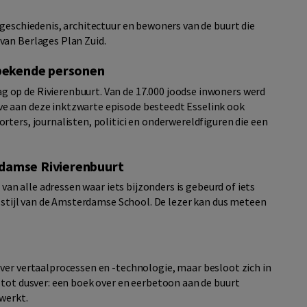
 geschiedenis, architectuur en bewoners van de buurt die
van Berlages Plan Zuid.
 bekende personen
op de Rivierenbuurt. Van de 17.000 joodse inwoners werd
e aan deze inktzwarte episode besteedt Esselink ook
ters, journalisten, politici en onderwereldfiguren die een
damse Rivierenbuurt
 van alle adressen waar iets bijzonders is gebeurd of iets
e stijl van de Amsterdamse School. De lezer kan dus meteen
ver vertaalprocessen en -technologie, maar besloot zich in
 tot dusver: een boek over en eerbetoon aan de buurt
 werkt.