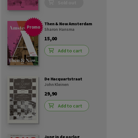
Sold out
Then & Now Amsterdam
Promo
Sharon Hansma
15,00
Add to cart
De Hacquartstraat
John Kleinen
29,90
Add to cart
Jong in de oorlog