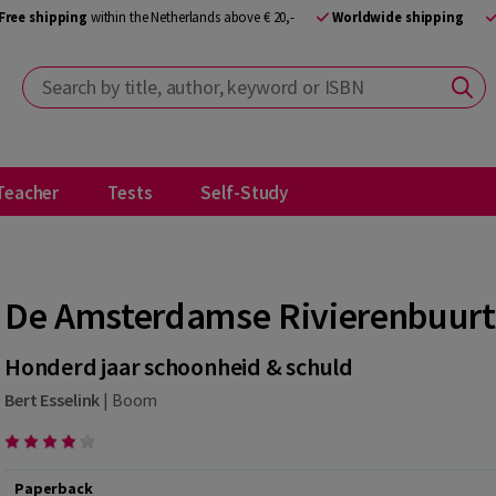
Free shipping
within the Netherlands above € 20,-
Worldwide shipping
Search by title, author, keyword or ISBN
Teacher
Tests
Self-Study
De Amsterdamse Rivierenbuurt
Honderd jaar schoonheid & schuld
Bert Esselink
|
Boom
Paperback