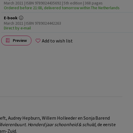
March 2021 | ISBN 9789024435692 | 5th edition
| 368 pages
Ordered before 21:00, delivered tomorrow within The Netherlands
E-book
March 2021 | ISBN 9789024442263
Direct by e-mail
Add to wish list
Preview
eft, Audrey Hepburn, Willem Holleeder en Sonja Barend
Rivierenbuurt. Honderd jaar schoonheid & schuld
, de eerste
dam-Zuid.