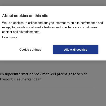
About cookies on this site
erenbuurt'
We use cookies to collect and analyse information on site performance and
usage, to provide social media features and to enhance and customise
4
content and advertisements.
1
Learn more
0
0
0
Cookie settings
Allow all cookies
en super informatief boek met veel prachtige foto's en
ut woont. Heel herkenbaar.