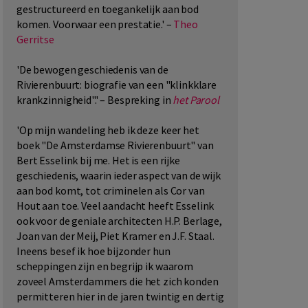
gestructureerd en toegankelijk aan bod
komen. Voorwaar een prestatie.' –
Theo
Gerritse
'De bewogen geschiedenis van de
Rivierenbuurt: biografie van een "klinkklare
krankzinnigheid".' – Bespreking in
het Parool
'Op mijn wandeling heb ik deze keer het
boek "De Amsterdamse Rivierenbuurt" van
Bert Esselink bij me. Het is een rijke
geschiedenis, waarin ieder aspect van de wijk
aan bod komt, tot criminelen als Cor van
Hout aan toe. Veel aandacht heeft Esselink
ook voor de geniale architecten H.P. Berlage,
Joan van der Meij, Piet Kramer en J.F. Staal.
Ineens besef ik hoe bijzonder hun
scheppingen zijn en begrijp ik waarom
zoveel Amsterdammers die het zich konden
permitteren hier in de jaren twintig en dertig