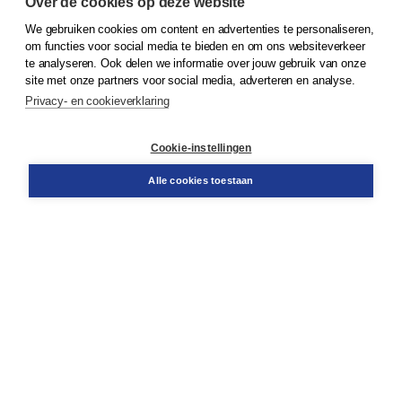
Over de cookies op deze website
We gebruiken cookies om content en advertenties te personaliseren,
om functies voor social media te bieden en om ons websiteverkeer
© 2026
Koninklijke Boom uitgevers
te analyseren. Ook delen we informatie over jouw gebruik van onze
site met onze partners voor social media, adverteren en analyse.
Privacy- en cookieverklaring
Klantenservice
Cookie-instellingen
Support
Bestellen
Alle cookies toestaan
​Retourneren
Docentenservice
Contact
Over Boom NT2
Over ons
Partners
Advies op maat
Gratis verzending in NL vanaf € 20,-.