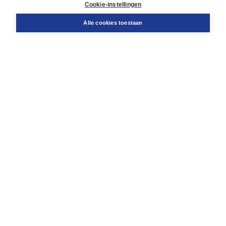
Cookie-instellingen
Support
Bestellen
Alle cookies toestaan
​Retourneren
Docentenservice
Contact
Over Boom NT2
Over ons
Partners
Advies op maat
Gratis verzending in NL vanaf € 20,-.
Veilig winkelen met Thuiswinkelwaarborg
Algemene voorwaarden
Algemene voorwaarden zakelijk
Cookieverklaring
Disclaimer