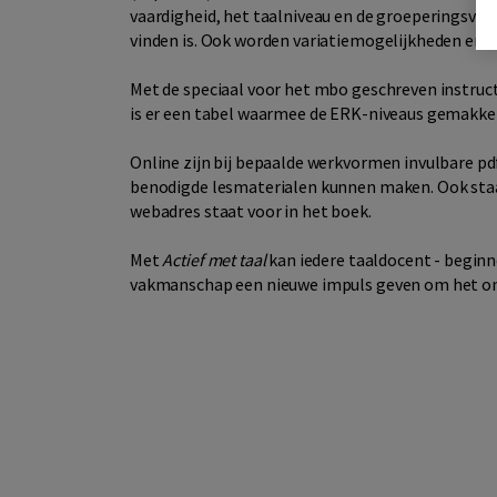
vaardigheid, het taalniveau en de groeperingsvo
vinden is. Ook worden variatiemogelijkheden en d
Met de speciaal voor het mbo geschreven instruct
is er een tabel waarmee de ERK-niveaus gemakkel
Online zijn bij bepaalde werkvormen invulbare p
benodigde lesmaterialen kunnen maken. Ook staa
webadres staat voor in het boek.
Met
Actief met taal
kan iedere taaldocent - beginn
vakmanschap een nieuwe impuls geven om het onde