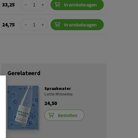
Quantity
33,25
−
+
In winkelwagen
Quantity
24,75
−
+
In winkelwagen
Gerelateerd
Spraakwater
Lotte Minnema
24,50
Bestellen