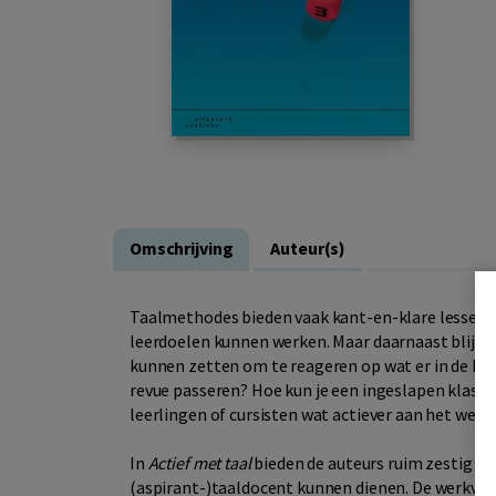
Omschrijving
Auteur(s)
Taalmethodes bieden vaak kant-en-klare lessen 
leerdoelen kunnen werken. Maar daarnaast blijv
kunnen zetten om te reageren op wat er in de klas
revue passeren? Hoe kun je een ingeslapen klas v
leerlingen of cursisten wat actiever aan het werk
In
Actief met taal
bieden de auteurs ruim zestig ve
(aspirant-)taaldocent kunnen dienen. De werkvorm