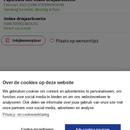
Februari 2015 | ISBN 9789046904398
Vandaag besteld, dinsdag in huis
Online driejaarlicentie
ISBN 3009010034262
Direct via e-mail
Plaats op wensenlijst
Inkijkexemplaar
Over de cookies op deze website
waarmee docenten efficiënt en verantwoord aan de
en docenten behoefte hebben aan werkvormen die ze in
We gebruiken cookies om content en advertenties te personaliseren, om
 gebeurt. Hoe laat je die woordenlijst nog een keer de
functies voor social media te bieden en om ons websiteverkeer te
oor het resterende half uur weer oppeppen? Hoe zet je
analyseren. Ook delen we informatie over jouw gebruik van onze site met
onze partners voor social media, adverteren en analyse.
 met die leesopdracht?
Privacy- en cookieverklaring
rschillende werkvormen aan die als inspiratiebron voor de
en zijn gerubriceerd en voorzien van labels die de
Cookie-instellingen
Alle cookies toestaan