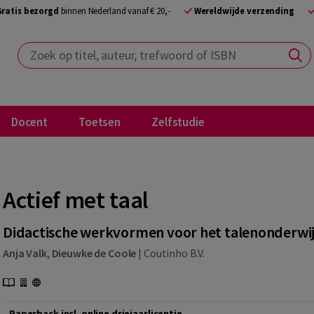
Gratis bezorgd
binnen Nederland vanaf € 20,-
Wereldwijde verzending
Zoek op titel, auteur, trefwoord of ISBN
Docent
Toetsen
Zelfstudie
Actief met taal
Didactische werkvormen voor het talenonderwi
Anja Valk
,
Dieuwke de Coole
|
Coutinho B.V.
Paperback incl. online driejaarlicentie