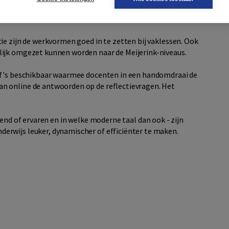
rm aanduiden, zodat een geschikte werkvorm gemakkelijk te
idactische tips gegeven.
ie zijn de werkvormen goed in te zetten bij vaklessen. Ook
ijk omgezet kunnen worden naar de Meijerink-niveaus.
df's beschikbaar waarmee docenten in een handomdraai de
n online de antwoorden op de reflectievragen. Het
end of ervaren en in welke moderne taal dan ook - zijn
rwijs leuker, dynamischer of efficiënter te maken.