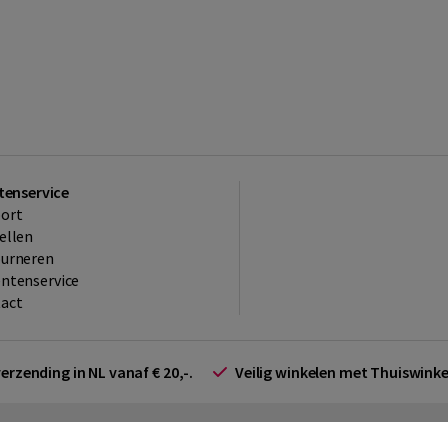
tenservice
ort
ellen
ourneren
ntenservice
act
verzending in NL vanaf € 20,-.
Veilig winkelen met Thuiswin
arden zakelijk
Cookieverklaring
Disclaimer
Privacy policy