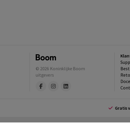
Klan
Supp
© 2026
Koninklijke Boom
Best
uitgevers
​Ret
Doce
Cont
Gratis 
Algemene voorwaarden
Algemene voorwa