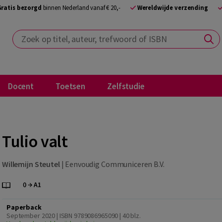
Gratis bezorgd
binnen Nederland vanaf € 20,-
Wereldwijde verzending
Zoek op titel, auteur, trefwoord of ISBN
Docent
Toetsen
Zelfstudie
Tulio valt
Willemijn Steutel
|
Eenvoudig Communiceren B.V.
Paperback
September 2020 | ISBN 9789086965090
| 40 blz.