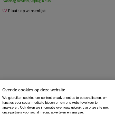
Vandaag besteld, vrijdag in huis
Plaats op wensenlijst
Over de cookies op deze website
 vanuit één persoon, die steeds uit een ander land komt en
We gebruiken cookies om content en advertenties te personaliseren, om
functies voor social media te bieden en om ons websiteverkeer te
analyseren. Ook delen we informatie over jouw gebruik van onze site met
onze partners voor social media, adverteren en analyse.