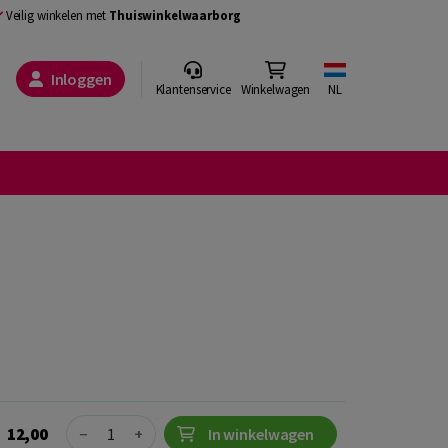
Veilig winkelen met
Thuiswinkelwaarborg
Inloggen
Klantenservice
Winkelwagen
NL
Quantity
12,00
−
+
In winkelwagen