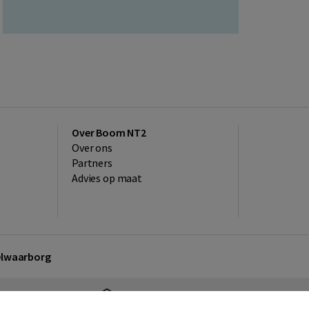
Over Boom NT2
Over ons
Partners
Advies op maat
kelwaarborg