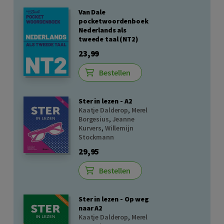
Van Dale
pocketwoordenboek
Nederlands als
tweede taal (NT2)
23,99
Bestellen
Ster in lezen - A2
Kaatje Dalderop
,
Merel
Borgesius
,
Jeanne
Kurvers
,
Willemijn
Stockmann
29,95
Bestellen
Ster in lezen - Op weg
naar A2
Kaatje Dalderop
,
Merel