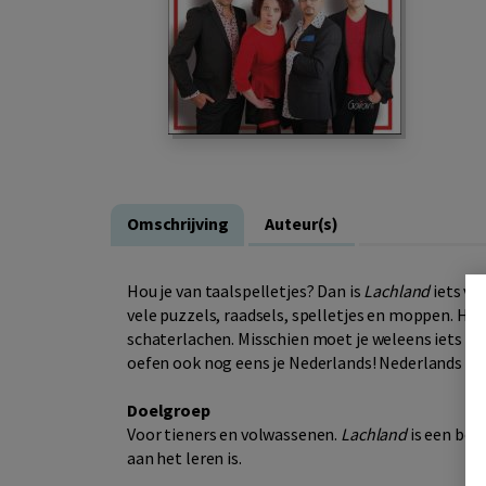
Omschrijving
Auteur(s)
Hou je van taalspelletjes? Dan is
Lachland
iets vo
vele puzzels, raadsels, spelletjes en moppen. Hope
schaterlachen. Misschien moet je weleens iets op
oefen ook nog eens je Nederlands! Nederlands leren
Doelgroep
Voor tieners en volwassenen.
Lachland
is een boe
aan het leren is.