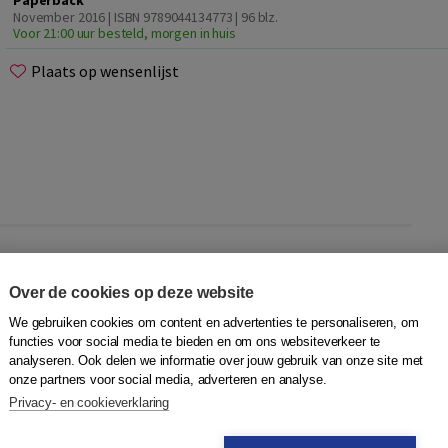
Paperback
November 2016 | ISBN 9789044134773
| 96 blz.
Voor 21:00 uur besteld, morgen in huis
Plaats op wensenlijst
or jou! Speel op een leuke manier met taal door de
lijk zal dit boek je doen glimlachen, of af en toe zelfs
Over de cookies op deze website
zoeken. Of iemand vragen om je te helpen. Maak plezier én
We gebruiken cookies om content en advertenties te personaliseren, om
 hoeft niet altijd serieus te zijn.
functies voor social media te bieden en om ons websiteverkeer te
analyseren. Ook delen we informatie over jouw gebruik van onze site met
onze partners voor social media, adverteren en analyse.
k voor iedereen die van Nederlands houdt of die Nederlands
Privacy- en cookieverklaring