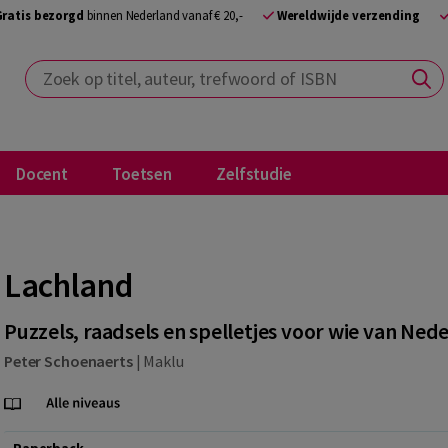
Gratis bezorgd
binnen Nederland vanaf € 20,-
Wereldwijde verzending
Zoek op titel, auteur, trefwoord of ISBN
Docent
Toetsen
Zelfstudie
Lachland
Puzzels, raadsels en spelletjes voor wie van Ne
Peter Schoenaerts
|
Maklu