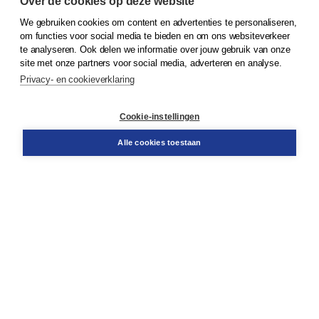
Over de cookies op deze website
We gebruiken cookies om content en advertenties te personaliseren,
om functies voor social media te bieden en om ons websiteverkeer
© 2026
Koninklijke Boom uitgevers
te analyseren. Ook delen we informatie over jouw gebruik van onze
site met onze partners voor social media, adverteren en analyse.
Privacy- en cookieverklaring
Klantenservice
Cookie-instellingen
Support
Bestellen
Alle cookies toestaan
​Retourneren
Docentenservice
Contact
Over Boom NT2
Over ons
Partners
Advies op maat
Gratis verzending in NL vanaf € 20,-.