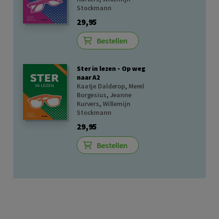
Stockmann
29,95
Bestellen
Ster in lezen - Op weg
naar A2
Kaatje Dalderop
,
Merel
Borgesius
,
Jeanne
Kurvers
,
Willemijn
Stockmann
29,95
Bestellen