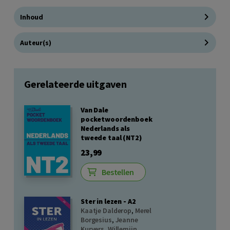
Inhoud
Auteur(s)
Gerelateerde uitgaven
Van Dale
pocketwoordenboek
Nederlands als
tweede taal (NT2)
23,99
Bestellen
Ster in lezen - A2
Kaatje Dalderop
,
Merel
Borgesius
,
Jeanne
Kurvers
,
Willemijn