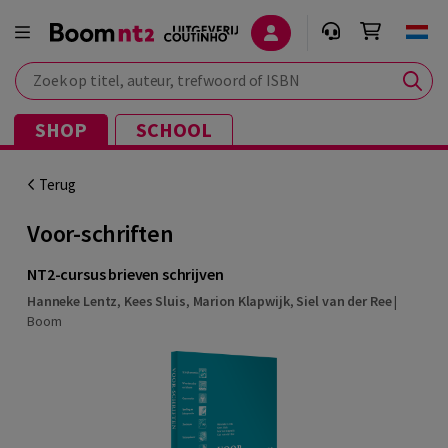
Zoek op titel, auteur, trefwoord of ISBN
SHOP
SCHOOL
Terug
Voor-schriften
NT2-cursus brieven schrijven
Hanneke Lentz
,
Kees Sluis
,
Marion Klapwijk
,
Siel van der Ree
|
Boom