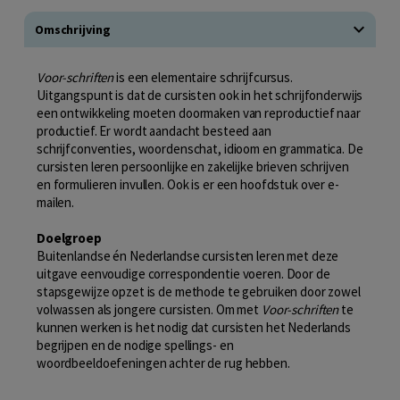
Omschrijving
Voor-schriften
is een elementaire schrijfcursus.
Uitgangspunt is dat de cursisten ook in het schrijfonderwijs
een ontwikkeling moeten doormaken van reproductief naar
productief. Er wordt aandacht besteed aan
schrijfconventies, woordenschat, idioom en grammatica. De
cursisten leren persoonlijke en zakelijke brieven schrijven
en formulieren invullen. Ook is er een hoofdstuk over e-
mailen.
Doelgroep
Buitenlandse én Nederlandse cursisten leren met deze
uitgave eenvoudige correspondentie voeren. Door de
stapsgewijze opzet is de methode te gebruiken door zowel
volwassen als jongere cursisten. Om met
Voor-schriften
te
kunnen werken is het nodig dat cursisten het Nederlands
begrijpen en de nodige spellings- en
woordbeeldoefeningen achter de rug hebben.