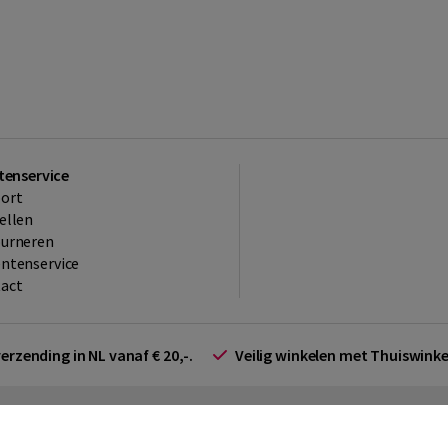
tenservice
ort
ellen
ourneren
ntenservice
act
verzending in NL vanaf € 20,-.
Veilig winkelen met Thuiswin
arden zakelijk
Cookieverklaring
Disclaimer
Privacy policy