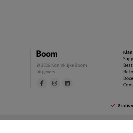
Klan
Supp
© 2026
Koninklijke Boom
Best
uitgevers
​Ret
Doce
Cont
Gratis 
Algemene voorwaarden
Algemene voorwa