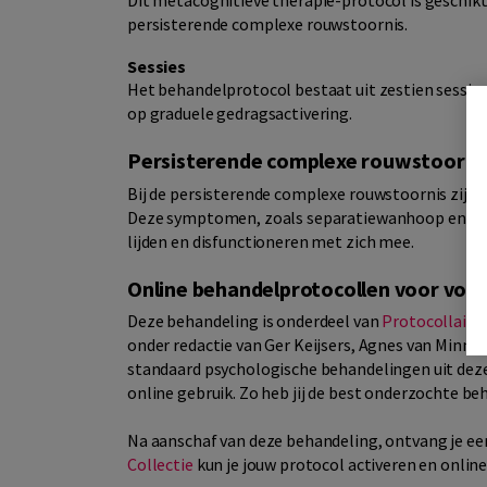
Dit metacognitieve therapie-protocol is geschikt 
persisterende complexe rouwstoornis.
Sessies
Het behandelprotocol bestaat uit zestien sessies.
op graduele gedragsactivering.
Persisterende complexe rouwstoorni
Bij de persisterende complexe rouwstoornis zij
Deze symptomen, zoals separatiewanhoop en een
lijden en disfunctioneren met zich mee.
Online behandelprotocollen voor vol
Deze behandeling is onderdeel van
Protocollaire
onder redactie van Ger Keijsers, Agnes van Minn
standaard psychologische behandelingen uit deze
online gebruik. Zo heb jij de best onderzochte be
Na aanschaf van deze behandeling, ontvang je een
Collectie
kun je jouw protocol activeren en onlin