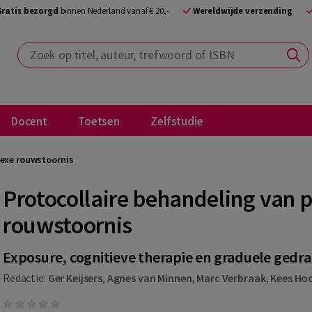
Gratis bezorgd
binnen Nederland vanaf € 20,-
Wereldwijde verzending
Zoek op titel, auteur, trefwoord of ISBN
Docent
Toetsen
Zelfstudie
lexe rouwstoornis
Protocollaire behandeling van 
rouwstoornis
Exposure, cognitieve therapie en graduele gedra
Redactie:
Ger Keijsers
,
Agnes van Minnen
,
Marc Verbraak
,
Kees Ho