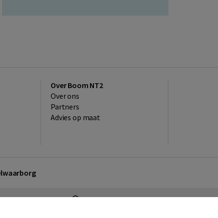
Over Boom NT2
Over ons
Partners
Advies op maat
kelwaarborg