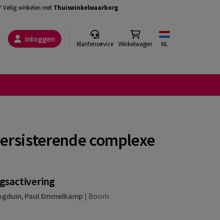
Veilig winkelen met
Thuiswinkelwaarborg
Inloggen
Klantenservice
Winkelwagen
NL
persisterende complexe
gsactivering
ogduin
,
Paul Emmelkamp
|
Boom