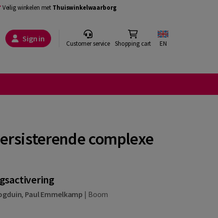
Veilig winkelen met
Thuiswinkelwaarborg
Sign in
Customer service
Shopping cart
EN
persisterende complexe
gsactivering
ogduin
,
Paul Emmelkamp
|
Boom