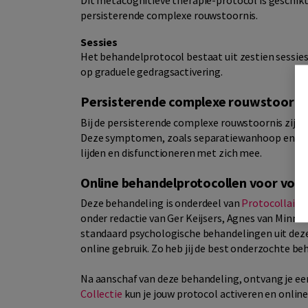
Dit metacognitieve therapie-protocol is geschikt 
persisterende complexe rouwstoornis.
Sessies
Het behandelprotocol bestaat uit zestien sessies.
op graduele gedragsactivering.
Persisterende complexe rouwstoorni
Bij de persisterende complexe rouwstoornis zij
Deze symptomen, zoals separatiewanhoop en een
lijden en disfunctioneren met zich mee.
Online behandelprotocollen voor vol
Deze behandeling is onderdeel van
Protocollaire
onder redactie van Ger Keijsers, Agnes van Minn
standaard psychologische behandelingen uit deze
online gebruik. Zo heb jij de best onderzochte be
Na aanschaf van deze behandeling, ontvang je een
Collectie
kun je jouw protocol activeren en onlin