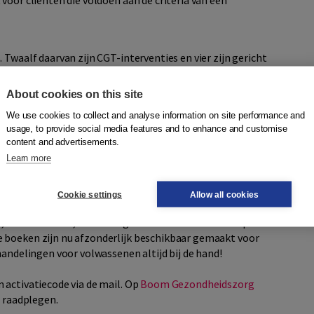
voor cliënten die voldoen aan de criteria van een
 Twaalf daarvan zijn CGT-interventies en vier zijn gericht
About cookies on this site
s
We use cookies to collect and analyse information on site performance and
n typische, ‘normale’ rouwsymptomen chronisch geworden.
usage, to provide social media features and to enhance and customise
 gevoel van betekenisloosheid, brengen aanhoudend
content and advertisements.
Learn more
wassenen
Cookie settings
Allow all cookies
 behandelingen voor volwassenen met psychische klachten
,
en, Marc Verbraak, Kees Hoogduin en Paul Emmelkamp. De
 boeken zijn nu afzonderlijk beschikbaar gemaakt voor
handelingen voor volwassenen altijd bij de hand!
 activatiecode via de mail. Op
Boom Gezondheidszorg
e raadplegen.