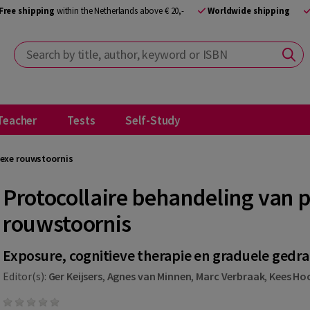
Free shipping
within the Netherlands above € 20,-
Worldwide shipping
Search by title, author, keyword or ISBN
Teacher
Tests
Self-Study
lexe rouwstoornis
Protocollaire behandeling van 
rouwstoornis
Exposure, cognitieve therapie en graduele gedra
Editor(s):
Ger Keijsers
,
Agnes van Minnen
,
Marc Verbraak
,
Kees Ho