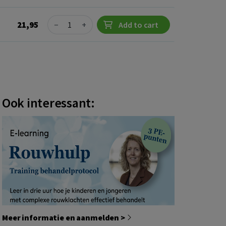
Quantity
21,95
−
+
Add to cart
Ook interessant:
Meer informatie en aanmelden >