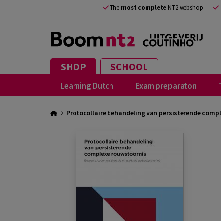
The
most complete
NT2 webshop
SHOP
SCHOOL
Learning Dutch
Exam preparaton
Protocollaire behandeling van persisterende comp