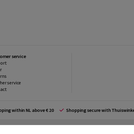
omer service
ort
r
rns
her service
act
ipping within NL above € 20
Shopping secure with Thuiswin
rms and Conditions (for businesses)
Promotional terms
Cookies
Di