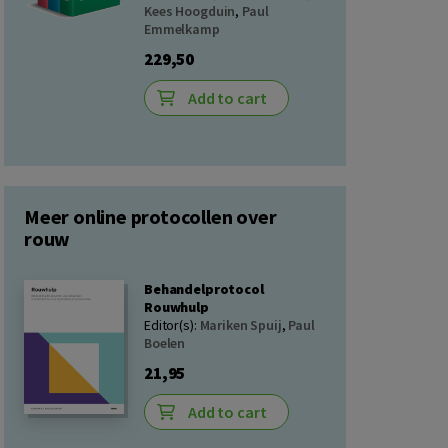
Kees Hoogduin
,
Paul
Emmelkamp
229,50
Add to cart
Meer online protocollen over
rouw
Behandelprotocol
Rouwhulp
Editor(s):
Mariken Spuij
,
Paul
Boelen
21,95
Add to cart