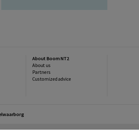
About Boom NT2
About us
Partners
Customized advice
kelwaarborg
sclaimer
Privacy