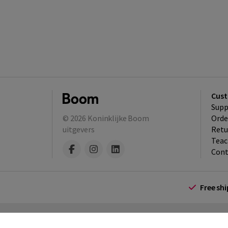
Cust
Supp
© 2026
Koninklijke Boom
Orde
uitgevers
Retu
Teac
Cont
Free sh
Terms and Conditions (for consumers)
Te