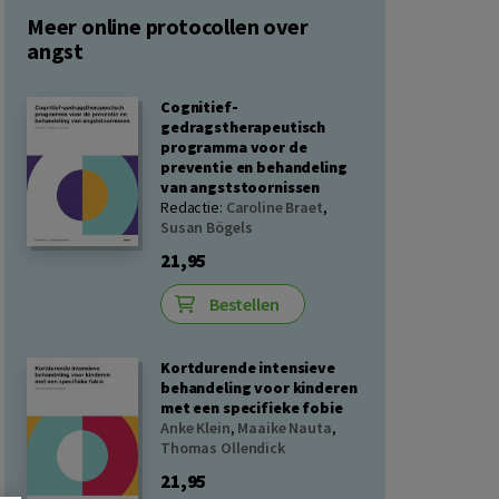
Meer online protocollen over
angst
Cognitief-
gedragstherapeutisch
programma voor de
preventie en behandeling
van angststoornissen
Redactie:
Caroline Braet
,
Susan Bögels
21,95
Bestellen
Kortdurende intensieve
behandeling voor kinderen
met een specifieke fobie
Anke Klein
,
Maaike Nauta
,
Thomas Ollendick
21,95