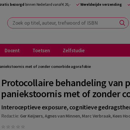
Gratis bezorgd
binnen Nederland vanaf € 20,-
Wereldwijde verzending
Zoek op titel, auteur, trefwoord of ISBN
Docent
Toetsen
Zelfstudie
paniekstoornis met of zonder comorbide agorafobie
Protocollaire behandeling van 
paniekstoornis met of zonder 
Interoceptieve exposure, cognitieve gedragsther
Redactie:
Ger Keijsers
,
Agnes van Minnen
,
Marc Verbraak
,
Kees Ho