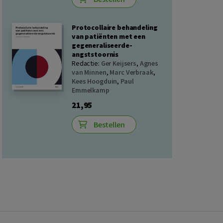
Protocollaire behandeling
van patiënten met een
gegeneraliseerde-
angststoornis
Redactie:
Ger Keijsers
,
Agnes
van Minnen
,
Marc Verbraak
,
Kees Hoogduin
,
Paul
Emmelkamp
21,95
Bestellen