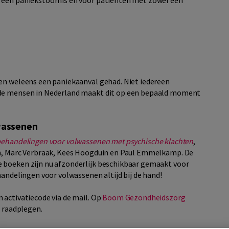
 een paniekstoornis en voor patiënten met zowel een
ven weleens een paniekaanval gehad. Niet iedereen
 de mensen in Nederland maakt dit op een bepaald moment
wassenen
 behandelingen voor volwassenen met psychische klachten
,
en, Marc Verbraak, Kees Hoogduin en Paul Emmelkamp. De
 boeken zijn nu afzonderlijk beschikbaar gemaakt voor
handelingen voor volwassenen altijd bij de hand!
 activatiecode via de mail. Op
Boom Gezondheidszorg
e raadplegen.