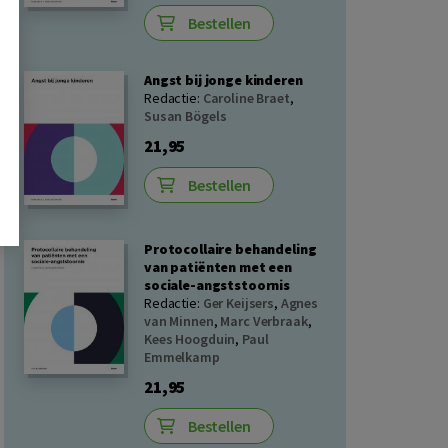
Bestellen
Angst bij jonge kinderen
Redactie:
Caroline Braet
,
Susan Bögels
21,95
Bestellen
Protocollaire behandeling
van patiënten met een
sociale-angststoornis
Redactie:
Ger Keijsers
,
Agnes
van Minnen
,
Marc Verbraak
,
Kees Hoogduin
,
Paul
Emmelkamp
21,95
Bestellen