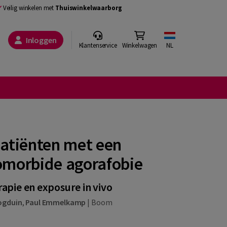
Veilig winkelen met
Thuiswinkelwaarborg
Inloggen
Klantenservice
Winkelwagen
NL
patiënten met een
comorbide agorafobie
apie en exposure in vivo
ogduin
,
Paul Emmelkamp
|
Boom