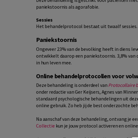
Deze behandeling is geschikt voor patiënten met
paniekstoornis als agorafobie.
Sessies
Het behandelprotocol bestaat uit twaalf sessies.
Paniekstoornis
Ongeveer 23% van de bevolking heeft in diens le
ontwikkelt daarop een paniekstoornis. 3,8% van
in hun leven mee.
Online behandelprotocollen voor vol
Deze behandeling is onderdeel van
Protocollaire
onder redactie van Ger Keijsers, Agnes van Minn
standaard psychologische behandelingen uit deze
online gebruik. Zo heb jij de best onderzochte be
Na aanschaf van deze behandeling, ontvang je een
Collectie
kun je jouw protocol activeren en onlin