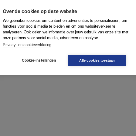
ijsers en Gert-Jan Hendriks
Over de cookies op deze website
We gebruiken cookies om content en advertenties te personaliseren, om
functies voor social media te bieden en om ons websiteverkeer te
analyseren. Ook delen we informatie over jouw gebruik van onze site met
ling van patiënten met een
onze partners voor social media, adverteren en analyse.
omorbide agorafobie'
Privacy- en cookieverklaring
Cookie-instellingen
Alle cookies toestaan