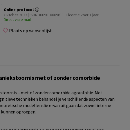
Online protocol
Oktober 2023 | ISBN 3009010009611 | Licentie voor 1 jaar
Direct via e-mail
Plaats op wensenlijst
aniekstoornis met of zonder comorbide
stoornis – met of zonder comorbide agorafobie. Met
gnitieve technieken behandel je verschillende aspecten van
theoretische modellen die ervan uitgaan dat zowel interne
st kunnen oproepen.