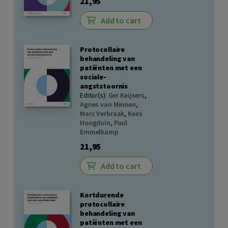
21,95
Add to cart
Protocollaire
behandeling van
patiënten met een
sociale-
angststoornis
Editor(s):
Ger Keijsers
,
Agnes van Minnen
,
Marc Verbraak
,
Kees
Hoogduin
,
Paul
Emmelkamp
21,95
Add to cart
Kortdurende
protocollaire
behandeling van
patiënten met een