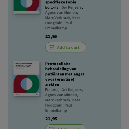
specifieke fobie
Editor(s):
Ger Keijsers
,
Agnes van Minnen
,
Marc Verbraak
,
Kees
Hoogduin
,
Paul
Emmelkamp
21,95
Add to cart
Protocollaire
behandeling van
patiënten met angst
voor (ernstige)
ziekten
Editor(s):
Ger Keijsers
,
Agnes van Minnen
,
Marc Verbraak
,
Kees
Hoogduin
,
Paul
Emmelkamp
21,95