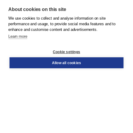
About cookies on this site
We use cookies to collect and analyse information on site
© 2026
Koninklijke Boom uitgevers
performance and usage, to provide social media features and to
enhance and customise content and advertisements.
Learn more
Customer service
Cookie settings
Support
Order
Allow all cookies
Returns
Teacher service
Contact
About Boom NT2
About us
Partners
Customized advice
Free shipping within NL above € 20