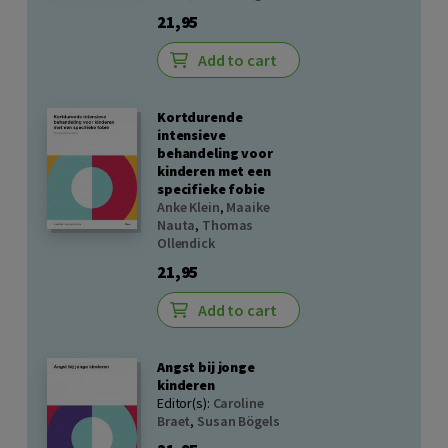
21,95
Add to cart
Kortdurende
intensieve
behandeling voor
kinderen met een
specifieke fobie
Anke Klein
,
Maaike
Nauta
,
Thomas
Ollendick
21,95
Add to cart
Angst bij jonge
kinderen
Editor(s):
Caroline
Braet
,
Susan Bögels