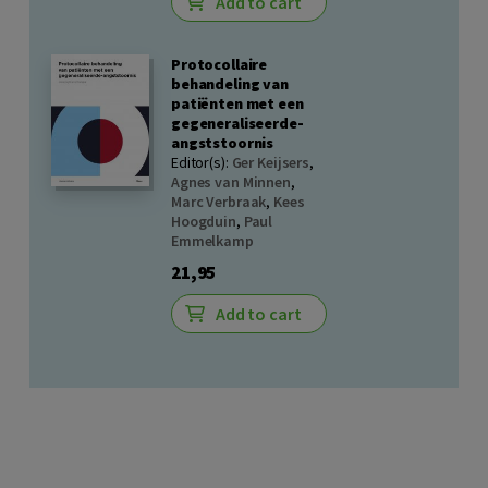
Add to cart
Protocollaire
behandeling van
patiënten met een
gegeneraliseerde-
angststoornis
Editor(s):
Ger Keijsers
,
Agnes van Minnen
,
Marc Verbraak
,
Kees
Hoogduin
,
Paul
Emmelkamp
21,95
Add to cart