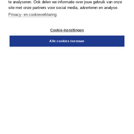
te analyseren. Ook delen we informatie over jouw gebruik van onze
site met onze partners voor social media, adverteren en analyse.
Privacy- en cookieverklaring
Klantenservice
Cookie-instellingen
Support
Bestellen
Alle cookies toestaan
​Retourneren
Docentenservice
Contact
Over Boom NT2
Over ons
Partners
Advies op maat
Gratis verzending in NL vanaf € 20,-.
Veilig winkelen met Thuiswinkelwaarborg