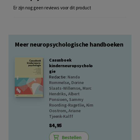
Er zijn nog geen reviews voor dit product
Meer neuropsychologische handboeken
Casusboek
kinderneuropsycholo
gie
Redactie:
Nanda
Rommelse
,
Dorine
Slaats-Willemse
,
Marc
Hendriks
,
Albert
Ponsioen
,
Sammy
Roording-Ragetlie
,
Kim
Oostrom
,
Ariane
Tjeenk-Kalff
84,95
Bestellen