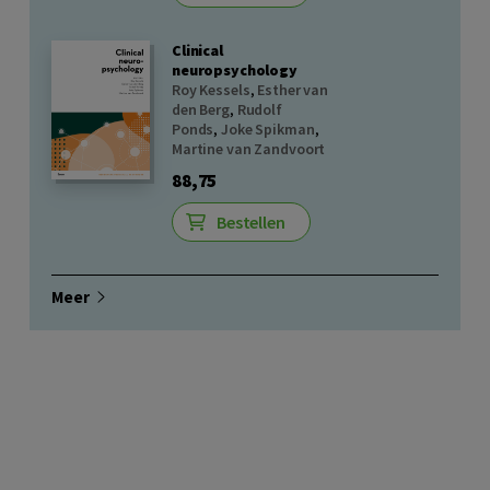
Clinical
neuropsychology
Roy Kessels
,
Esther van
den Berg
,
Rudolf
Ponds
,
Joke Spikman
,
Martine van Zandvoort
88,75
Bestellen
Meer