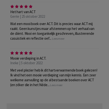
Het hart van ACT
Gerrie | 25 oktober 2022
Wat een mooi boek over ACT. Dit is precies waar ACT mij
raakt. Geen kunstjes maar afstemmen op het verhaal van
de cliënt. Mooi en toegankelijk geschreven, illustrerende
casuïstiek en reflectie oef...
Lees meer
Mooie verdieping in ACT.
Ineke | 5 oktober 2022
Met veel plezier heb ik dit hartverwarmende boek gelezen!
Ik vind het een mooie verdieping van mijn kennis. Een zeer
welkome aanvulling op de al bestaande boeken over ACT
(en zéker die in het Néde...
Lees meer