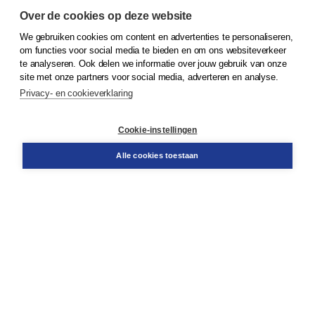
Over de cookies op deze website
We gebruiken cookies om content en advertenties te personaliseren,
om functies voor social media te bieden en om ons websiteverkeer
© 2026
Koninklijke Boom uitgevers
te analyseren. Ook delen we informatie over jouw gebruik van onze
site met onze partners voor social media, adverteren en analyse.
Privacy- en cookieverklaring
Klantenservice
Cookie-instellingen
Support
Bestellen
Alle cookies toestaan
​Retourneren
Docentenservice
Contact
Over Boom NT2
Over ons
Partners
Advies op maat