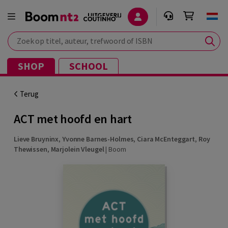
Zoek op titel, auteur, trefwoord of ISBN
SHOP
SCHOOL
Terug
ACT met hoofd en hart
Lieve Bruyninx
,
Yvonne Barnes-Holmes
,
Ciara McEnteggart
,
Roy
Thewissen
,
Marjolein Vleugel
|
Boom