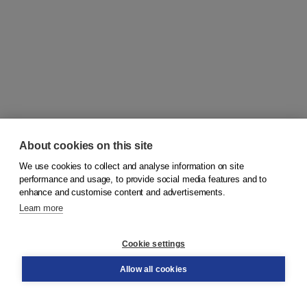
About cookies on this site
We use cookies to collect and analyse information on site
© 2026
Koninklijke Boom uitgevers
performance and usage, to provide social media features and to
enhance and customise content and advertisements.
Learn more
Customer service
Cookie settings
Support
Order
Allow all cookies
Returns
Teacher service
Contact