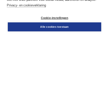
Privacy- en cookieverklaring
Klantenservice
Cookie-instellingen
Support
Bestellen
Alle cookies toestaan
​Retourneren
Docentenservice
Contact
Over Boom NT2
Over ons
Partners
Advies op maat
Gratis verzending in NL vanaf € 20,-.
Veilig winkelen met Thuiswinkelwaarborg