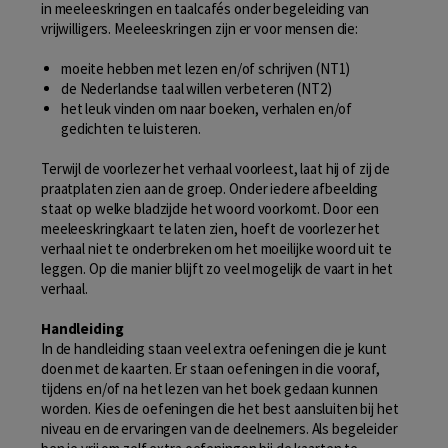
in meeleeskringen en taalcafés onder begeleiding van
vrijwilligers. Meeleeskringen zijn er voor mensen die:
moeite hebben met lezen en/of schrijven (NT1)
de Nederlandse taal willen verbeteren (NT2)
het leuk vinden om naar boeken, verhalen en/of
gedichten te luisteren.
Terwijl de voorlezer het verhaal voorleest, laat hij of zij de
praatplaten zien aan de groep. Onder iedere afbeelding
staat op welke bladzijde het woord voorkomt. Door een
meeleeskringkaart te laten zien, hoeft de voorlezer het
verhaal niet te onderbreken om het moeilijke woord uit te
leggen. Op die manier blijft zo veel mogelijk de vaart in het
verhaal.
Handleiding
In de handleiding staan veel extra oefeningen die je kunt
doen met de kaarten. Er staan oefeningen in die vooraf,
tijdens en/of na het lezen van het boek gedaan kunnen
worden. Kies de oefeningen die het best aansluiten bij het
niveau en de ervaringen van de deelnemers. Als begeleider