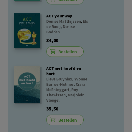
ACT your way
Denise Matthijssen
,
Els
de Rooij
,
Denise
Bodden
34,00
Bestellen
ACT met hoofd en
hart
Lieve Bruyninx
,
Yvonne
Barnes-Holmes
,
Ciara
McEnteggart
,
Roy
Thewissen
,
Marjolein
Vleugel
35,50
Bestellen