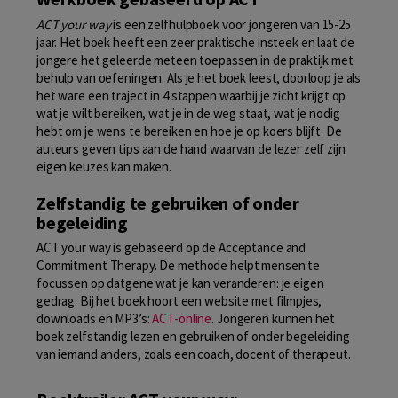
ACT your way
is een zelfhulpboek voor jongeren van 15-25
jaar. Het boek
heeft een zeer praktische insteek en laat de
jongere het geleerde meteen toepassen in de praktijk met
behulp van oefeningen. Als je het boek leest, doorloop je als
het ware een traject in 4 stappen waarbij je zicht krijgt op
wat je wilt bereiken, wat je in de weg staat, wat je nodig
hebt om je wens te bereiken en hoe je op koers blijft. De
auteurs geven tips aan de hand waarvan de lezer zelf zijn
eigen keuzes kan maken.
Zelfstandig te gebruiken of onder
begeleiding
ACT your way is gebaseerd op de Acceptance and
Commitment Therapy. De methode helpt mensen te
focussen op datgene wat je kan veranderen: je eigen
gedrag. Bij het boek hoort een website met filmpjes,
downloads en MP3’s:
ACT-online
. Jongeren kunnen het
boek zelfstandig lezen en gebruiken of onder begeleiding
van iemand anders, zoals een coach, docent of therapeut.