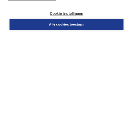
Klantenservice
Cookie-instellingen
Support
Bestellen
Alle cookies toestaan
​Retourneren
Docentenservice
Contact
Over Boom NT2
Over ons
Partners
Advies op maat
Gratis verzending in NL vanaf € 20,-.
Veilig winkelen met Thuiswinkelwaarborg
Algemene voorwaarden
Algemene voorwaarden zakelijk