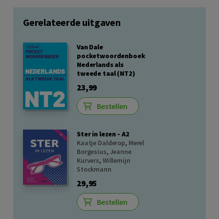
Gerelateerde uitgaven
Van Dale
pocketwoordenboek
Nederlands als
tweede taal (NT2)
23,99
Bestellen
Ster in lezen - A2
Kaatje Dalderop
,
Merel
Borgesius
,
Jeanne
Kurvers
,
Willemijn
Stockmann
29,95
Bestellen