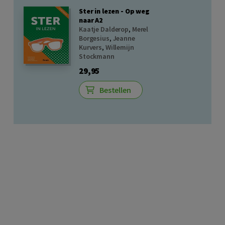
Ster in lezen - Op weg
naar A2
Kaatje Dalderop
,
Merel
Borgesius
,
Jeanne
Kurvers
,
Willemijn
Stockmann
29,95
Bestellen