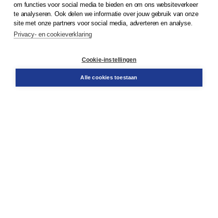
om functies voor social media te bieden en om ons websiteverkeer
© 2026
Koninklijke Boom uitgevers
te analyseren. Ook delen we informatie over jouw gebruik van onze
site met onze partners voor social media, adverteren en analyse.
Privacy- en cookieverklaring
Klantenservice
Cookie-instellingen
Support
Bestellen
Alle cookies toestaan
​Retourneren
Docentenservice
Contact
Over Boom NT2
Over ons
Partners
Advies op maat
Gratis verzending in NL vanaf € 20,-.
Veilig winkelen met Thuiswinkelwaarborg