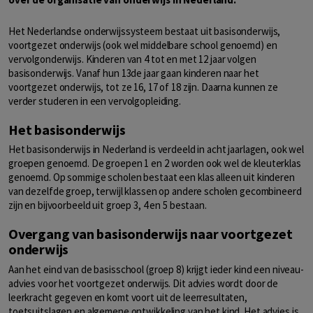
Het Nederlandse onderwijssysteem bestaat uit basisonderwijs,
voortgezet onderwijs (ook wel middelbare school genoemd) en
vervolgonderwijs. Kinderen van 4 tot en met 12 jaar volgen
basisonderwijs. Vanaf hun 13de jaar gaan kinderen naar het
voortgezet onderwijs, tot ze 16, 17 of 18 zijn. Daarna kunnen ze
verder studeren in een vervolgopleiding.
Het basisonderwijs
Het basisonderwijs in Nederland is verdeeld in acht jaarlagen, ook wel
groepen genoemd. De groepen 1 en 2 worden ook wel de kleuterklas
genoemd. Op sommige scholen bestaat een klas alleen uit kinderen
van dezelfde groep, terwijl klassen op andere scholen gecombineerd
zijn en bijvoorbeeld uit groep 3, 4 en 5 bestaan.
Overgang van basisonderwijs naar voortgezet
onderwijs
Aan het eind van de basisschool (groep 8) krijgt ieder kind een niveau-
advies voor het voortgezet onderwijs. Dit advies wordt door de
leerkracht gegeven en komt voort uit de leerresultaten,
toetsuitslagen en algemene ontwikkeling van het kind. Het advies is