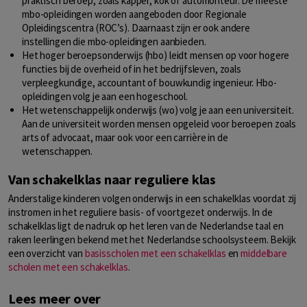
praktisch beroep, zoals kapper, kok of automonteur. De meeste
mbo-opleidingen worden aangeboden door Regionale
Opleidingscentra (ROC’s). Daarnaast zijn er ook andere
instellingen die mbo-opleidingen aanbieden.
Het hoger beroepsonderwijs (hbo) leidt mensen op voor hogere
functies bij de overheid of in het bedrijfsleven, zoals
verpleegkundige, accountant of bouwkundig ingenieur. Hbo-
opleidingen volg je aan een hogeschool.
Het wetenschappelijk onderwijs (wo) volg je aan een universiteit.
Aan de universiteit worden mensen opgeleid voor beroepen zoals
arts of advocaat, maar ook voor een carrière in de
wetenschappen.
Van schakelklas naar reguliere klas
Anderstalige kinderen volgen onderwijs in een schakelklas voordat zij
instromen in het reguliere basis- of voortgezet onderwijs. In de
schakelklas ligt de nadruk op het leren van de Nederlandse taal en
raken leerlingen bekend met het Nederlandse schoolsysteem. Bekijk
een overzicht van
basisscholen met een schakelklas
en
middelbare
scholen met een schakelklas
.
Lees meer over