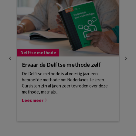
Delftse methode
Lesma
Ervaar de Delftse methode zelf
Hoe
De Delftse methode is al veertig jaar een
Veel 
beproefde methode om Nederlands te leren.
lesme
Cursisten zijn al jaren zeer tevreden over deze
cursi
methode, maar als...
NT2-l
Lees meer
Lees