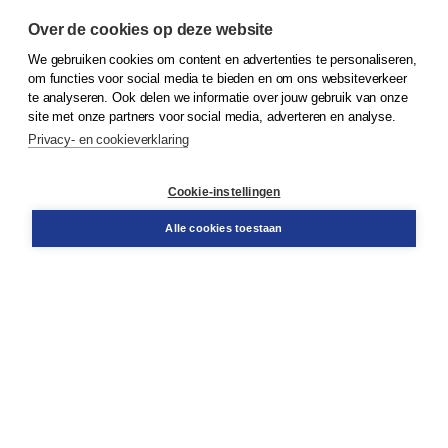
Over de cookies op deze website
We gebruiken cookies om content en advertenties te personaliseren,
om functies voor social media te bieden en om ons websiteverkeer
© 2026
Koninklijke Boom uitgevers
te analyseren. Ook delen we informatie over jouw gebruik van onze
site met onze partners voor social media, adverteren en analyse.
Privacy- en cookieverklaring
Klantenservice
Cookie-instellingen
Support
Bestellen
Alle cookies toestaan
​Retourneren
Docentenservice
Contact
Over Boom NT2
Over ons
Partners
Advies op maat