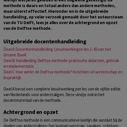
methode is dwars en totaal anders dan andere methodes,
maar uiterst effectief. Hieronder en in de uitgebreide
handleiding, op veler verzoek gemaakt door het auteursteam
van de TU Delft, lees je alles over de achtergrond en opzet
van de Delftse methode.
Uitgebreide docentenhandleiding
Deel A Docentenhandleiding Lesuitwerkingen les 1-42 van het
Groene Boek
Deel B Handleiding Delftse methode: praktische didactiek, gebruik
en implementatie
Deel C Hoe werkt de Delftse methode? Inzichten uit wetenschap en
lespraktijk
Deel A bevat een complete lesuitwerking per les van de vijfde editie
van Nederlands voor anderstaligen. Deze vind je ook in het
docentmateriaal van de methode.
Achtergrond en opzet
De Delftse methode is een communicatieve leerlijn die aansluit bij de
doelen van anderstaligen: het kunnen verstaan, spreken, schrijven