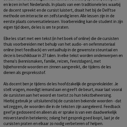
en lezen in het Nederlands. In plaats van een traditionele les waarbij
de docent spreekt en de cursist luistert, draait het bij de Delftse
methode om interactie en zelfstandig leren. Alle lessen zijn in de
eerste plaats conversatielessen. Voorbereiding kan de student in zijn
eigen tijd doen, de les is om te praten.
Elke les start met een tekst (in het boek of online) die de cursisten
thuis voorbereiden met behulp van het audio- en oefenmateriaal
online (met feedback) en vertaalhulp in de gewenste steuntaal en
deze is beschikbaar in 27 talen. In elke tekst worden onderwerpen en
thema's (kennismaken, familie, reizen, feestdagen), met
bijbehorende woorden en zinnen aangereikt, die tijdens de les
dienen als gespreksstof.
Als docent ben je tijdens de les hoofdzakelijk de gespreksleider. Je
stelt vragen, moedigt iemand aan en geeft de beurt, maar laat vooral
de cursisten aan het woord en toetst zo hun tekstbeheersing.
Hierbij gebruik je uitsluitend bij de cursisten bekende woorden - dat
wil zeggen, de woorden die in de teksten zijn aangeleerd. Feedback
geef je gedoseerd en alleen als er sprake is van een daadwerkelijk
misverstand in betekenis; zolang het gesprek goed loopt, laat je de
cursisten praten en elkaar zo nodig verbeteren of helpen.