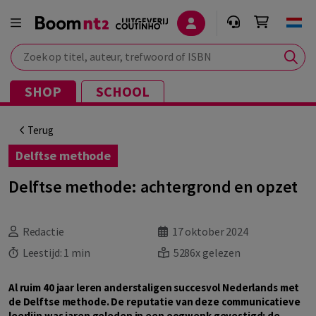
Zoek op titel, auteur, trefwoord of ISBN
SHOP
SCHOOL
Terug
Delftse methode
Delftse methode: achtergrond en opzet
Redactie
17 oktober 2024
Leestijd:
1 min
5286x gelezen
Al ruim 40 jaar leren anderstaligen succesvol Nederlands met
de Delftse methode. De reputatie van deze communicatieve
leerlijn was jaren geleden in een oogwenk gevestigd: de