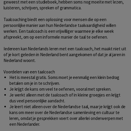
geweest met een studieboek, hebben soms nog moeite met lezen,
luisteren, schrijven, spreken of grammatica.
Taalcoaching biedt een oplossing voor mensen die op een
persoonlijke manier aan hun Nederlandse taalvaardigheid willen
werken. Een taalcoach is een vrijwilliger waarmee je elke week
afspreekt, om op een informele manier de taal te oefenen.
Iedereen kan Nederlands leren met een taalcoach, het maakt niet uit
of je kort geleden in Nederland bent aangekomen of dat je al jaren in
Nederland woont.
Voordelen van een taalcoach
Het is meestal gratis. Soms moet je eenmalig een klein bedrag
betalen om je in te schrijven.
Je krijgt de kans om veel te oefenen, vooral met spreken.
Je werkt alleen met de taalcoach of in kleine groepjes en krijgt
dus veel persoonlijke aandacht.
Je leert niet alleen over de Nederlandse taal, maar je krijgt ook de
kans om meer over de Nederlandse samenleving en cultuur te
leren, omdat je gesprekken voert over allerlei onderwerpen met
een Nederlander.