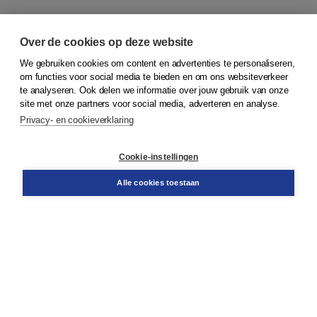
Over de cookies op deze website
We gebruiken cookies om content en advertenties te personaliseren,
om functies voor social media te bieden en om ons websiteverkeer
© 2026
Koninklijke Boom uitgevers
te analyseren. Ook delen we informatie over jouw gebruik van onze
site met onze partners voor social media, adverteren en analyse.
Privacy- en cookieverklaring
Klantenservice
Cookie-instellingen
Support
Bestellen
Alle cookies toestaan
​Retourneren
Docentenservice
Contact
Over Boom NT2
Over ons
Partners
Advies op maat