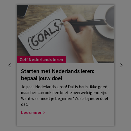
Zelf Nederlands leren
Zelf 
Starten met Nederlands leren:
Hoe
bepaal jouw doel
Het i
situa
Je gaat Nederlands leren! Dat is hartstikke goed,
weet 
maar het kan ook een beetje overweldigend zijn.
meest
Want waar moet je beginnen? Zoals bij ieder doel
dat...
Lees
Lees meer