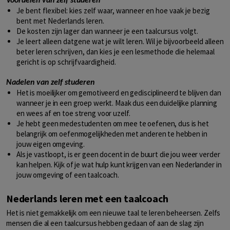
Voordelen van zelf studeren
Je bent flexibel: kies zelf waar, wanneer en hoe vaak je bezig
bent met Nederlands leren.
De kosten zijn lager dan wanneer je een taalcursus volgt.
Je leert alleen datgene wat je wilt leren. Wil je bijvoorbeeld alleen
beter leren schrijven, dan kies je een lesmethode die helemaal
gericht is op schrijfvaardigheid.
Nadelen van zelf studeren
Het is moeilijker om gemotiveerd en gedisciplineerd te blijven dan
wanneer je in een groep werkt. Maak dus een duidelijke planning
en wees af en toe streng voor uzelf.
Je hebt geen medestudenten om mee te oefenen, dus is het
belangrijk om oefenmogelijkheden met anderen te hebben in
jouw eigen omgeving.
Als je vastloopt, is er geen docent in de buurt die jou weer verder
kan helpen. Kijk of je wat hulp kunt krijgen van een Nederlander in
jouw omgeving of een taalcoach.
Nederlands leren met een taalcoach
Het is niet gemakkelijk om een nieuwe taal te leren beheersen. Zelfs
mensen die al een taalcursus hebben gedaan of aan de slag zijn