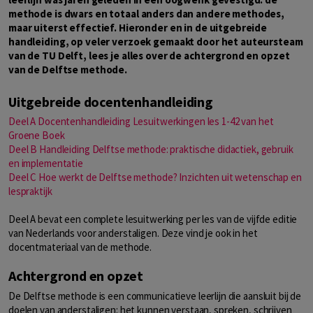
methode is dwars en totaal anders dan andere methodes,
maar uiterst effectief. Hieronder en in de uitgebreide
handleiding, op veler verzoek gemaakt door het auteursteam
van de TU Delft, lees je alles over de achtergrond en opzet
van de Delftse methode.
Uitgebreide docentenhandleiding
Deel A Docentenhandleiding Lesuitwerkingen les 1-42 van het
Groene Boek
Deel B Handleiding Delftse methode: praktische didactiek, gebruik
en implementatie
Deel C Hoe werkt de Delftse methode? Inzichten uit wetenschap en
lespraktijk
Deel A bevat een complete lesuitwerking per les van de vijfde editie
van Nederlands voor anderstaligen. Deze vind je ook in het
docentmateriaal van de methode.
Achtergrond en opzet
De Delftse methode is een communicatieve leerlijn die aansluit bij de
doelen van anderstaligen: het kunnen verstaan, spreken, schrijven