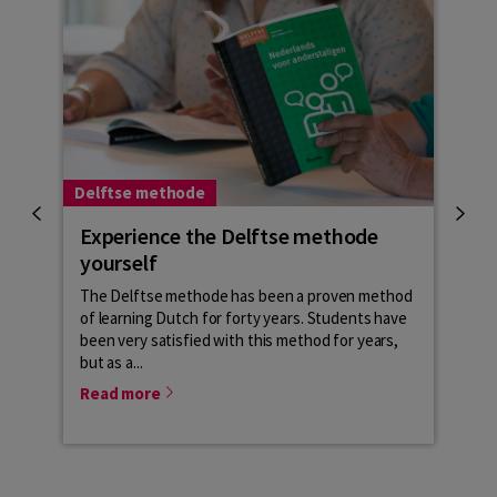
Delftse methode
Learn
Experience the Delftse methode
Hoe
yourself
Veel 
lesme
The Delftse methode has been a proven method
cursi
of learning Dutch for forty years. Students have
NT2-l
been very satisfied with this method for years,
but as a...
Rea
Read more