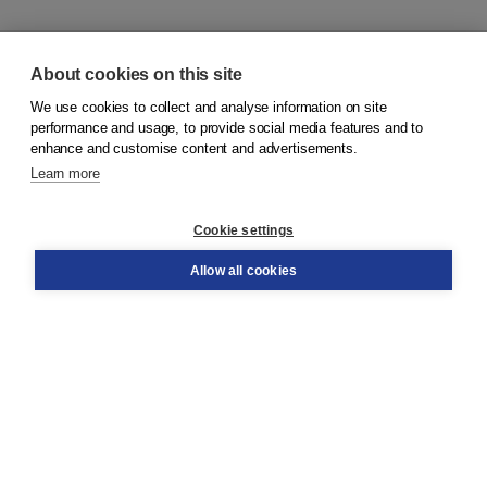
About cookies on this site
We use cookies to collect and analyse information on site
© 2026
Koninklijke Boom uitgevers
performance and usage, to provide social media features and to
enhance and customise content and advertisements.
Learn more
Customer service
Cookie settings
Support
Order
Allow all cookies
Returns
Teacher service
Contact
About Boom NT2
About us
Partners
Customized advice