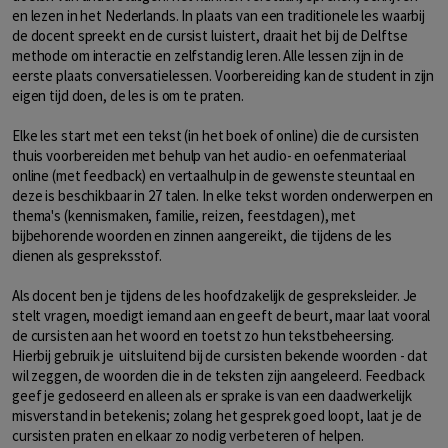
en lezen in het Nederlands. In plaats van een traditionele les waarbij
de docent spreekt en de cursist luistert, draait het bij de Delftse
methode om interactie en zelfstandig leren. Alle lessen zijn in de
eerste plaats conversatielessen. Voorbereiding kan de student in zijn
eigen tijd doen, de les is om te praten.
Elke les start met een tekst (in het boek of online) die de cursisten
thuis voorbereiden met behulp van het audio- en oefenmateriaal
online (met feedback) en vertaalhulp in de gewenste steuntaal en
deze is beschikbaar in 27 talen. In elke tekst worden onderwerpen en
thema's (kennismaken, familie, reizen, feestdagen), met
bijbehorende woorden en zinnen aangereikt, die tijdens de les
dienen als gespreksstof.
Als docent ben je tijdens de les hoofdzakelijk de gespreksleider. Je
stelt vragen, moedigt iemand aan en geeft de beurt, maar laat vooral
de cursisten aan het woord en toetst zo hun tekstbeheersing.
Hierbij gebruik je uitsluitend bij de cursisten bekende woorden - dat
wil zeggen, de woorden die in de teksten zijn aangeleerd. Feedback
geef je gedoseerd en alleen als er sprake is van een daadwerkelijk
misverstand in betekenis; zolang het gesprek goed loopt, laat je de
cursisten praten en elkaar zo nodig verbeteren of helpen.