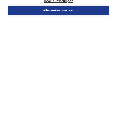
Cookie-instellingen
Support
Bestellen
Alle cookies toestaan
​Retourneren
Docentenservice
Contact
Over Boom NT2
Over ons
Partners
Advies op maat
Gratis verzending in NL vanaf € 20,-.
Veilig winkelen met Thuiswinkelwaarborg
Algemene voorwaarden
Algemene voorwaarden zakelijk
Cookieverklaring
Disclaimer