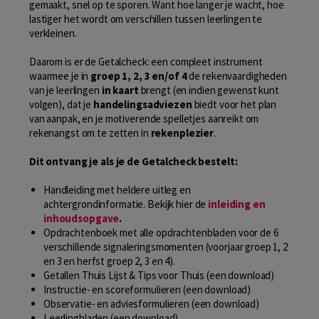
gemaakt, snel op te sporen. Want hoe langer je wacht, hoe
lastiger het wordt om verschillen tussen leerlingen te
verkleinen.
Daarom is er de Getalcheck: een compleet instrument
waarmee je in
groep 1, 2, 3 en/of 4
de rekenvaardigheden
van je leerlingen
in kaart
brengt (en indien gewenst kunt
volgen), dat je
handelingsadviezen
biedt voor het plan
van aanpak, en je motiverende spelletjes aanreikt om
rekenangst om te zetten in
rekenplezier
.
Dit ontvang je als je de Getalcheck bestelt:
Handleiding met heldere uitleg en
achtergrondinformatie. Bekijk hier de
inleiding en
inhoudsopgave
.
Opdrachtenboek met alle opdrachtenbladen voor de 6
verschillende signaleringsmomenten (voorjaar groep 1, 2
en 3 en herfst groep 2, 3 en 4).
Getallen Thuis Lijst & Tips voor Thuis (een download)
Instructie- en scoreformulieren (een download)
Observatie- en adviesformulieren (een download)
Leerlingbladen (een download)