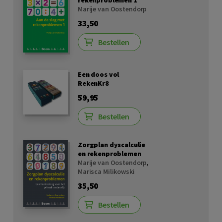
Marije van Oostendorp
33,50
Bestellen
Een doos vol
RekenKr8
59,95
Bestellen
Zorgplan dyscalculie
en rekenproblemen
Marije van Oostendorp
,
Marisca Milikowski
35,50
Bestellen