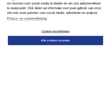
om functies voor social media te bieden en om ons websiteverkeer
© 2026
Koninklijke Boom uitgevers
te analyseren. Ook delen we informatie over jouw gebruik van onze
site met onze partners voor social media, adverteren en analyse.
Privacy- en cookieverklaring
Klantenservice
Cookie-instellingen
Support
Bestellen
Alle cookies toestaan
​Retourneren
Docentenservice
Contact
Over Boom NT2
Over ons
Partners
Advies op maat
Gratis verzending in NL vanaf € 20,-.
Veilig winkelen met Thuiswinkelwaarborg