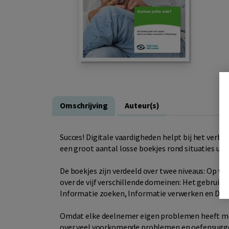
Omschrijving
Auteur(s)
Succes! Digitale vaardigheden helpt bij het verbe
een groot aantal losse boekjes rond situaties uit 
De boekjes zijn verdeeld over twee niveaus: Op w
over de vijf verschillende domeinen: Het gebruik 
Informatie zoeken, Informatie verwerken en Dig
Omdat elke deelnemer eigen problemen heeft met d
over veel voorkomende problemen en oefensuggest