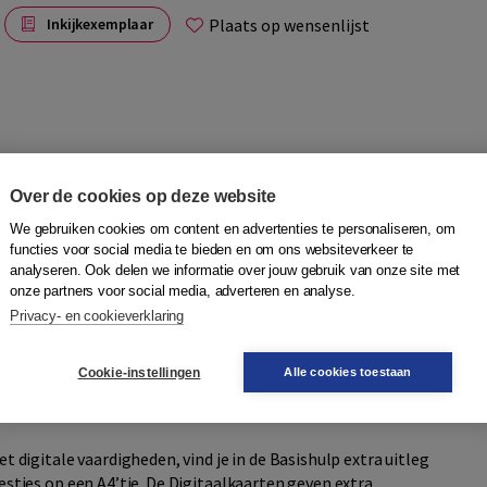
Plaats op wensenlijst
Inkijkexemplaar
Over de cookies op deze website
We gebruiken cookies om content en advertenties te personaliseren, om
functies voor social media te bieden en om ons websiteverkeer te
analyseren. Ook delen we informatie over jouw gebruik van onze site met
teren van digitale vaardigheden. De methode bestaat uit
onze partners voor social media, adverteren en analyse.
het dagelijks leven of werk.
Privacy- en cookieverklaring
eg naar Instroom en Op weg naar Basisniveau 1, verdeeld
Cookie-instellingen
Alle cookies toestaan
van ICT-systemen, Beveiliging, Privacy en gezondheid,
itaal communiceren.
igitale vaardigheden, vind je in de Basishulp extra uitleg
ies op een A4’tje. De Digitaalkaarten geven extra