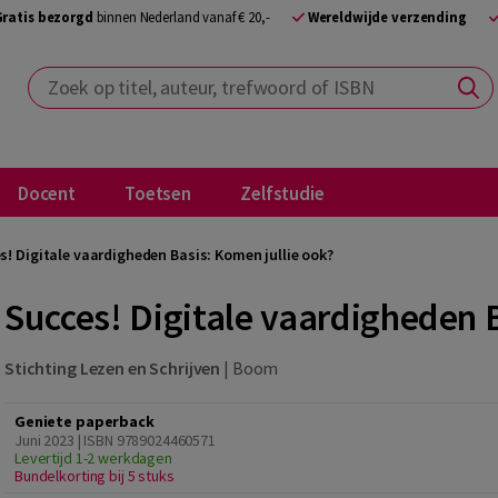
Gratis bezorgd
binnen Nederland vanaf € 20,-
Wereldwijde verzending
Zoek op titel, auteur, trefwoord of ISBN
Docent
Toetsen
Zelfstudie
s! Digitale vaardigheden Basis: Komen jullie ook?
Succes! Digitale vaardigheden B
Stichting Lezen en Schrijven
|
Boom
Geniete paperback
Juni 2023 | ISBN 9789024460571
Levertijd 1-2 werkdagen
Bundelkorting bij 5 stuks