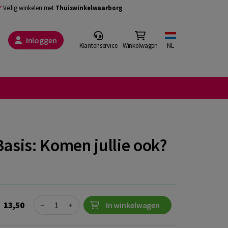
Veilig winkelen met
Thuiswinkelwaarborg
Inloggen
Klantenservice
Winkelwagen
NL
asis: Komen jullie ook?
Quantity
13,50
−
+
In winkelwagen