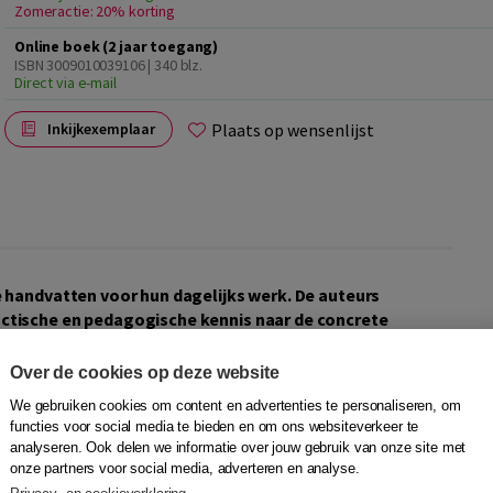
Zomeractie: 20% korting
Online boek (2 jaar toegang)
ISBN 3009010039106
| 340 blz.
Direct via e-mail
Plaats op wensenlijst
Inkijkexemplaar
 handvatten voor hun dagelijks werk. De auteurs
actische en pedagogische kennis naar de concrete
iratiebron voor docenten in allerlei
tot scholen die volop met vernieuwingen bezig zijn.
Over de cookies op deze website
We gebruiken cookies om content en advertenties te personaliseren, om
(2) klassenmanagement en (3) de relatie van de leraar met de
functies voor social media te bieden en om ons websiteverkeer te
ele ontwikkeling van docenten in de beroepspraktijk. Deze
analyseren. Ook delen we informatie over jouw gebruik van onze site met
rwijs, waarin de leerlingen geleidelijk steeds meer
onze partners voor social media, adverteren en analyse.
rocessen en -resultaten.