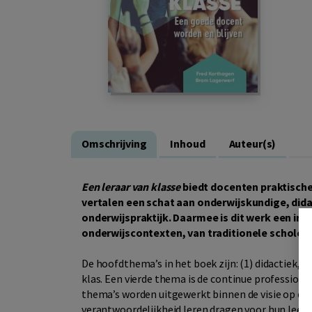
Omschrijving
Inhoud
Auteur(s)
Een leraar van klasse
biedt docenten praktische
vertalen een schat aan onderwijskundige, did
onderwijspraktijk. Daarmee is dit werk een insp
onderwijscontexten, van traditionele scholen 
De hoofdthema’s in het boek zijn: (1) didactiek, 
klas. Een vierde thema is de continue profession
thema’s worden uitgewerkt binnen de visie op onde
verantwoordelijkheid leren dragen voor hun leerp