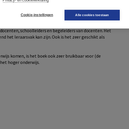
Privacy- en cookieverklaring
centen dat voor elkaar kunnen krijgen. Deze vijfde druk is
Cookie-instellingen
Alle cookies toestaan
docenten, schoolleiders en begeleiders van docenten. Het
end het leraarsvak kan zijn. Ook is het zeer geschikt als
wijs komen, is het boek ook zeer bruikbaar voor (de
 het hoger onderwijs.