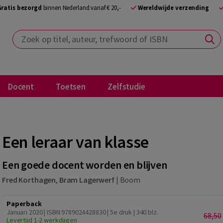
Gratis bezorgd
binnen Nederland vanaf € 20,-
Wereldwijde verzending
Zoek op titel, auteur, trefwoord of ISBN
Docent
Toetsen
Zelfstudie
Een leraar van klasse
Een goede docent worden en blijven
Fred Korthagen
,
Bram Lagerwerf
|
Boom
Paperback
Januari 2020 | ISBN 9789024428830 | 5e druk
| 340 blz.
68,50
Levertijd 1-2 werkdagen