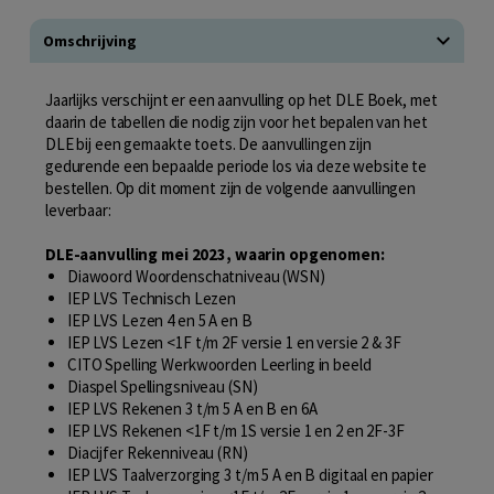
Omschrijving
Jaarlijks verschijnt er een aanvulling op het DLE Boek, met
daarin de tabellen die nodig zijn voor het bepalen van het
DLE bij een gemaakte toets. De aanvullingen zijn
gedurende een bepaalde periode los via deze website te
bestellen. Op dit moment zijn de volgende aanvullingen
leverbaar:
DLE-aanvulling mei 2023, waarin opgenomen:
Diawoord Woordenschatniveau (WSN)
IEP LVS Technisch Lezen
IEP LVS Lezen 4 en 5 A en B
IEP LVS Lezen <1F t/m 2F versie 1 en versie 2 & 3F
CITO Spelling Werkwoorden Leerling in beeld
Diaspel Spellingsniveau (SN)
IEP LVS Rekenen 3 t/m 5 A en B en 6A
IEP LVS Rekenen <1F t/m 1S versie 1 en 2 en 2F-3F
Diacijfer Rekenniveau (RN)
IEP LVS Taalverzorging 3 t/m 5 A en B digitaal en papier