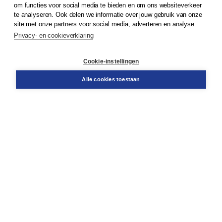
om functies voor social media te bieden en om ons websiteverkeer
© 2026
Koninklijke Boom uitgevers
te analyseren. Ook delen we informatie over jouw gebruik van onze
site met onze partners voor social media, adverteren en analyse.
Privacy- en cookieverklaring
Klantenservice
Cookie-instellingen
Support
Bestellen
Alle cookies toestaan
​Retourneren
Docentenservice
Contact
Over Boom NT2
Over ons
Partners
Advies op maat
Gratis verzending in NL vanaf € 20,-.
Veilig winkelen met Thuiswinkelwaarborg