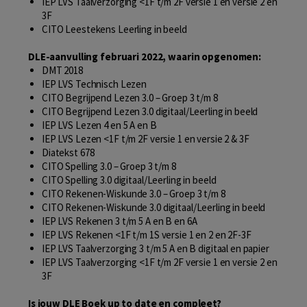
IEP LVS Taalverzorging <1F t/m 2F versie 1 en versie 2 en
3F
CITO Leestekens Leerling in beeld
DLE-aanvulling februari 2022, waarin opgenomen:
DMT 2018
IEP LVS Technisch Lezen
CITO Begrijpend Lezen 3.0 – Groep 3 t/m 8
CITO Begrijpend Lezen 3.0 digitaal/Leerling in beeld
IEP LVS Lezen 4 en 5 A en B
IEP LVS Lezen <1F t/m 2F versie 1 en versie 2 & 3F
Diatekst 678
CITO Spelling 3.0 – Groep 3 t/m 8
CITO Spelling 3.0 digitaal/Leerling in beeld
CITO Rekenen-Wiskunde 3.0 – Groep 3 t/m 8
CITO Rekenen-Wiskunde 3.0 digitaal/Leerling in beeld
IEP LVS Rekenen 3 t/m 5 A en B en 6A
IEP LVS Rekenen <1F t/m 1S versie 1 en 2 en 2F-3F
IEP LVS Taalverzorging 3 t/m 5 A en B digitaal en papier
IEP LVS Taalverzorging <1F t/m 2F versie 1 en versie 2 en
3F
Is jouw DLE Boek up to date en compleet?