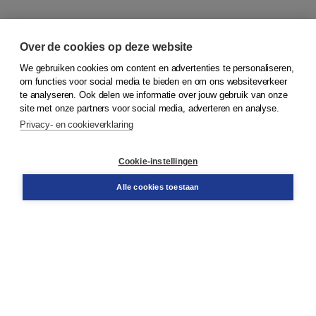
Over de cookies op deze website
We gebruiken cookies om content en advertenties te personaliseren,
om functies voor social media te bieden en om ons websiteverkeer
© 2026
Koninklijke Boom uitgevers
te analyseren. Ook delen we informatie over jouw gebruik van onze
site met onze partners voor social media, adverteren en analyse.
Privacy- en cookieverklaring
Klantenservice
Cookie-instellingen
Support
Bestellen
Alle cookies toestaan
​Retourneren
Docentenservice
Contact
Over Boom NT2
Over ons
Partners
Advies op maat