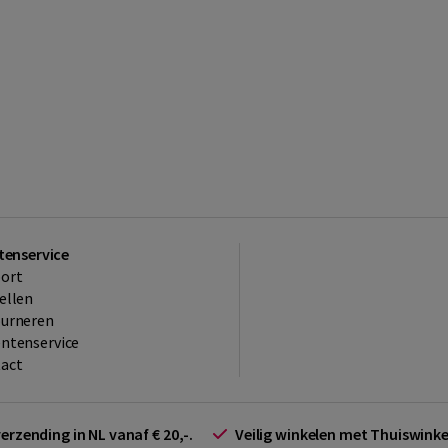
tenservice
ort
ellen
ourneren
ntenservice
act
verzending in NL vanaf € 20,-.
Veilig winkelen met Thuiswin