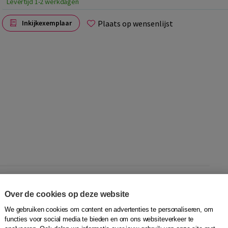
Levertijd 1-2 werkdagen
Plaats op wensenlijst
Inkijkexemplaar
e een programma om je kennis en vaardigheid op het gebied
Over de cookies op deze website
We gebruiken cookies om content en advertenties te personaliseren, om
functies voor social media te bieden en om ons websiteverkeer te
ningen helpt dit boekje je bij het verbeteren van je spelling