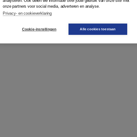
analyseren. Ook delen we informatie over jouw gebruik van onze site met
zijn: spellingstekens, meervoudsvormen, aaneenschrijven,
onze partners voor social media, adverteren en analyse.
 spellingkwesties.
Privacy- en cookieverklaring
Cookie-instellingen
Alle cookies toestaan