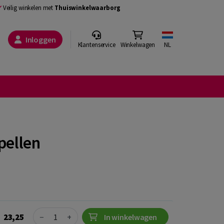
Veilig winkelen met
Thuiswinkelwaarborg
Inloggen
Klantenservice
Winkelwagen
NL
pellen
Quantity
23,25
−
+
In winkelwagen