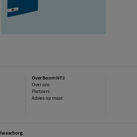
Over Boom NT2
Over ons
Partners
Advies op maat
kelwaarborg