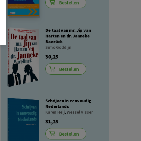
Bestellen
De taal van mr. Jip van
Harten en dr. Janneke
Bavelick
Simo Goddijn
30,25
Bestellen
Schrijven in eenvoudig
Nederlands
Karen Heij
,
Wessel Visser
31,25
Bestellen