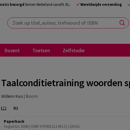
Gratis bezorgd
binnen Nederland vanaf € 20,-
Wereldwijde verzending
Zoek op titel, auteur, trefwoord of ISBN
Docent
Toetsen
Zelfstudie
Taalconditietraining woorden s
Willem Kas
|
Boom
Paperback
Augustus 2006 | ISBN 9789012114813
| 128 blz.