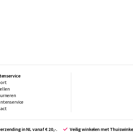
tenservice
ort
ellen
ourneren
ntenservice
act
verzending in NL vanaf € 20,-.
Veilig winkelen met Thuiswin