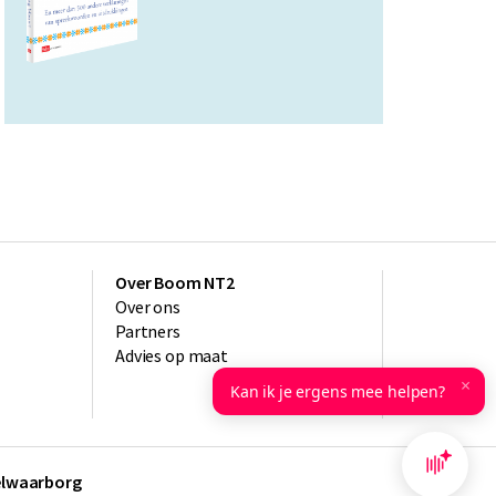
Over Boom NT2
Over ons
Partners
Advies op maat
×
Kan ik je ergens mee helpen?
kelwaarborg