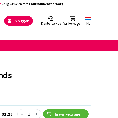
Veilig winkelen met
Thuiswinkelwaarborg
Inloggen
Klantenservice
Winkelwagen
NL
ands
Quantity
31,25
−
+
In winkelwagen