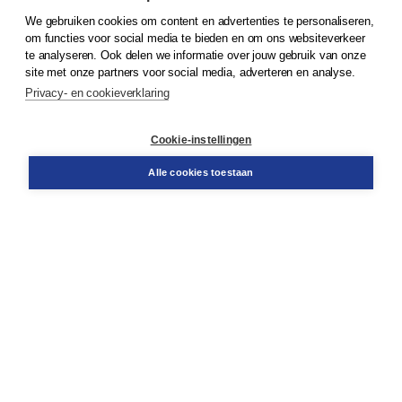
We gebruiken cookies om content en advertenties te personaliseren,
om functies voor social media te bieden en om ons websiteverkeer
© 2026
Koninklijke Boom uitgevers
te analyseren. Ook delen we informatie over jouw gebruik van onze
site met onze partners voor social media, adverteren en analyse.
Privacy- en cookieverklaring
Klantenservice
Cookie-instellingen
Support
Bestellen
Alle cookies toestaan
​Retourneren
Docentenservice
Contact
Over Boom NT2
Over ons
Partners
Advies op maat
Gratis verzending in NL vanaf € 20,-.