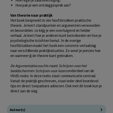
Hoe regel je salarisverhoging?
Hoe pak je een ontslaggesprek aan?
Van theorie naar praktijk
Het boek bespreekt in vier hoofdstukken praktische
theorie. Je leert standpunten en argumenten verwoorden
en beoordelen: zo krijg je een overtuigend en helder
verhaal. Je leert hoe je anderen kunt beïnvloeden en hoe je
psychologische inzichten benut. In de overige
hoofdstukken maakt het boek een concrete vertaalslag
naar verschillende praktijksituaties. Zo weet je precies hoe
en wanneer jij de theorie kunt gebruiken.
De Argumentatiecoach
is naast
Schrijven voor het
beeldscherm
en
Schrijven voor lezers
onderdeel van de
HVdS-reeks. In deze reeks staat communicatie centraal.
Vanuit de praktijk geschreven, staat ieder deel boordevol
tips en direct toepasbare adviezen. Ook met dit boek kun je
direct aan de slag.
Auteur(s)