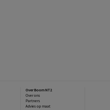
Over Boom NT2
Over ons
Partners
Advies op maat