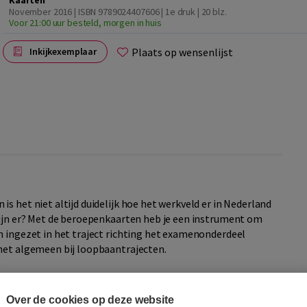
Kaarten
November 2016 | ISBN 9789024407606 | 1e druk
| 20 blz.
Voor 21:00 uur besteld, morgen in huis
Plaats op wensenlijst
Inkijkexemplaar
s het niet altijd duidelijk hoe het werkveld er in Nederland
zijn er? Met de beroepenkaarten heb je een instrument om
n ingezet in het traject richting het examenonderdeel
 het algemeen bij loopbaantrajecten.
om verder in gesprek te gaan over de beroepen en de
Over de cookies op deze website