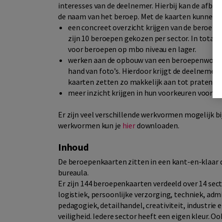
interesses van de deelnemer. Hierbij kan de afbee
de naam van het beroep. Met de kaarten kunnen 
een concreet overzicht krijgen van de beroepen
zijn 10 beroepen gekozen per sector. In totaa
voor beroepen op mbo niveau en lager.
werken aan de opbouw van een beroepenwoorde
hand van foto’s. Hierdoor krijgt de deelnemer 
kaarten zetten zo makkelijk aan tot praten.
meer inzicht krijgen in hun voorkeuren voor b
Er zijn veel verschillende werkvormen mogelijk b
werkvormen kun je
hier
downloaden.
Inhoud
De beroepenkaarten zitten in een kant-en-klaar do
bureaula.
Er zijn 144 beroepenkaarten verdeeld over 14 sec
logistiek, persoonlijke verzorging, techniek, admi
pedagogiek, detailhandel, creativiteit, industrie 
veiligheid. Iedere sector heeft een eigen kleur. O