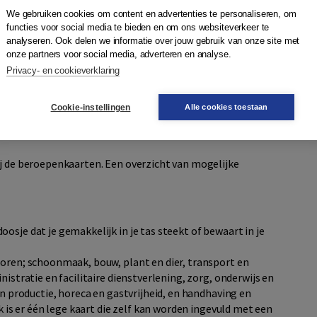
lding van het beroep net zo goed het uitgangspunt zijn als
We gebruiken cookies om content en advertenties te personaliseren, om
de deelnemers:
functies voor social media te bieden en om ons websiteverkeer te
 per sector. De 14 sectoren hebben ieder een eigen kleur. Er
analyseren. Ook delen we informatie over jouw gebruik van onze site met
l zijn er 144 beroepenkaarten. Er is overwegend gekozen
onze partners voor social media, adverteren en analyse.
Privacy- en cookieverklaring
nschat. Alle beroepen worden visueel ondersteund aan de
een beeld van hoe het beroep in Nederland eruit ziet. De
Cookie-instellingen
Alle cookies toestaan
epaalde beroepen en sectoren.
ij de beroepenkaarten. Een overzicht van mogelijke
osje dat je gemakkelijk in je tas steekt of bewaart in je
toren; schoonmaak, bouw, plant en dier, transport en
nistratie en facilitaire dienstverlening, zorg, onderwijs en
en productie, horeca en gastvrijheid, en handhaving en
ok is er één lege kaart die zelf kan worden ingevuld met een