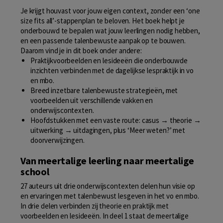
Je krijgt houvast voor jouw eigen context, zonder een ‘one
size fits all’-stappenplan te beloven. Het boek helpt je
onderbouwd te bepalen wat jouw leerlingen nodig hebben,
en een passende talenbewuste aanpak op te bouwen.
Daarom vind je in dit boek onder andere:
Praktijkvoorbeelden en lesideeën die onderbouwde
inzichten verbinden met de dagelijkse lespraktijk in vo
en mbo.
Breed inzetbare talenbewuste strategieën, met
voorbeelden uit verschillende vakken en
onderwijscontexten.
Hoofdstukken met een vaste route: casus → theorie →
uitwerking → uitdagingen, plus ‘Meer weten?’ met
doorverwijzingen.
Van meertalige leerling naar meertalige
school
27 auteurs uit drie onderwijscontexten delen hun visie op
en ervaringen met talenbewust lesgeven in het vo en mbo.
In drie delen verbinden zij theorie en praktijk met
voorbeelden en lesideeën. In deel 1 staat de meertalige