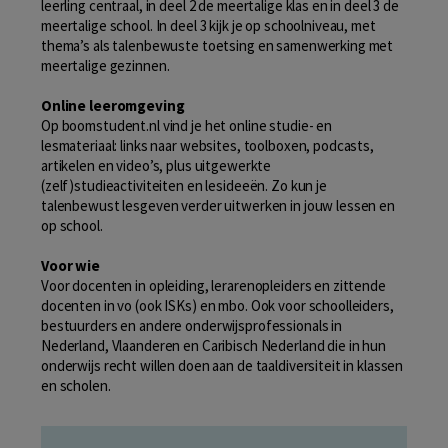
leerling centraal, in deel 2 de meertalige klas en in deel 3 de
meertalige school. In deel 3 kijk je op schoolniveau, met
thema’s als talenbewuste toetsing en samenwerking met
meertalige gezinnen.
Online leeromgeving
Op boomstudent.nl vind je het online studie- en
lesmateriaal: links naar websites, toolboxen, podcasts,
artikelen en video’s, plus uitgewerkte
(zelf)studieactiviteiten en lesideeën. Zo kun je
talenbewust lesgeven verder uitwerken in jouw lessen en
op school.
Voor wie
Voor docenten in opleiding, lerarenopleiders en zittende
docenten in vo (ook ISKs) en mbo. Ook voor schoolleiders,
bestuurders en andere onderwijsprofessionals in
Nederland, Vlaanderen en Caribisch Nederland die in hun
onderwijs recht willen doen aan de taaldiversiteit in klassen
en scholen.