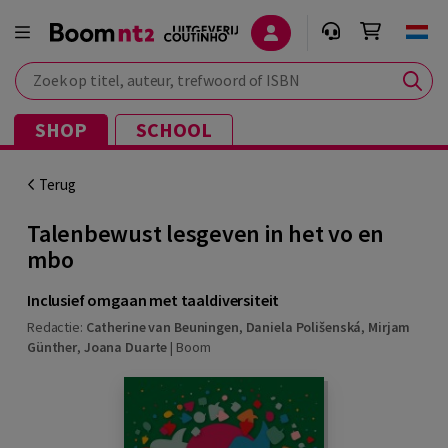
Zoek op titel, auteur, trefwoord of ISBN
SHOP
SCHOOL
Terug
Talenbewust lesgeven in het vo en
mbo
Inclusief omgaan met taaldiversiteit
Redactie:
Catherine van Beuningen
,
Daniela Polišenská
,
Mirjam
Günther
,
Joana Duarte
|
Boom