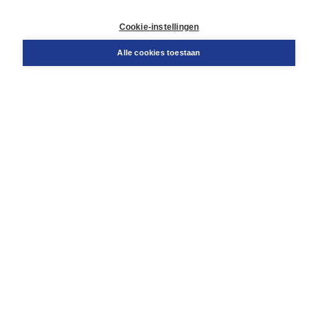
Klantenservice
Cookie-instellingen
Support
Bestellen
Alle cookies toestaan
​Retourneren
Docentenservice
Contact
Over Boom NT2
Over ons
Partners
Advies op maat
Gratis verzending in NL vanaf € 20,-.
Veilig winkelen met Thuiswinkelwaarborg
Algemene voorwaarden
Algemene voorwaarden zakelijk