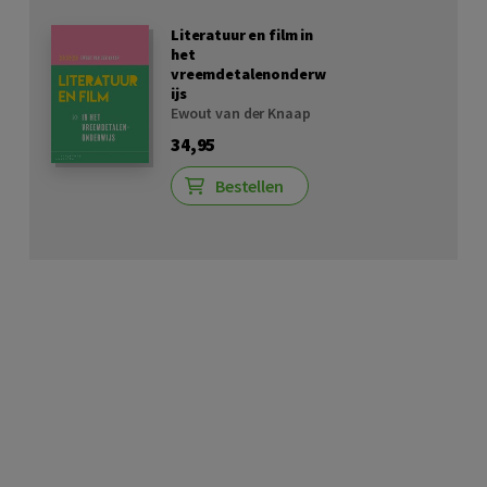
Literatuur en film in
het
vreemdetalenonderw
ijs
Ewout van der Knaap
34,95
Bestellen