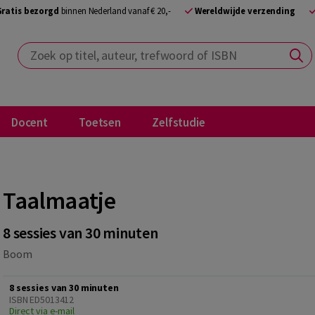
Gratis bezorgd
binnen Nederland vanaf € 20,-
Wereldwijde verzending
Zoek op titel, auteur, trefwoord of ISBN
Docent
Toetsen
Zelfstudie
Taalmaatje
8 sessies van 30 minuten
Boom
8 sessies van 30 minuten
ISBN ED5013412
Direct via e-mail