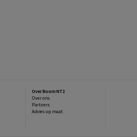
Over Boom NT2
Over ons
Partners
Advies op maat