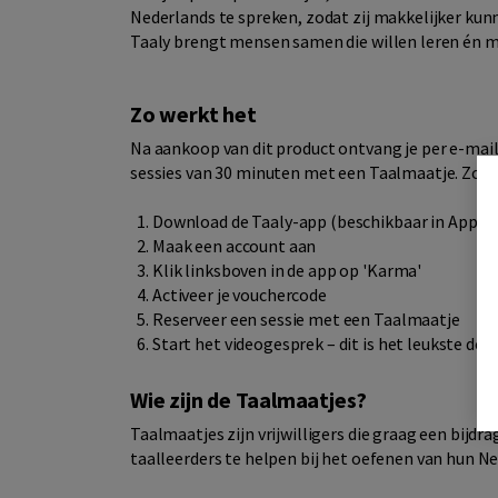
Nederlands te spreken, zodat zij makkelijker ku
Taaly brengt mensen samen die willen leren én m
Zo werkt het
Na aankoop van dit product ontvang je per e-mail
sessies van 30 minuten met een Taalmaatje. Zo be
Download de Taaly-app (beschikbaar in App St
Maak een account aan
Klik linksboven in de app op 'Karma'
Activeer je vouchercode
Reserveer een sessie met een Taalmaatje
Start het videogesprek – dit is het leukste deel
Wie zijn de Taalmaatjes?
Taalmaatjes zijn vrijwilligers die graag een bijd
taalleerders te helpen bij het oefenen van hun N