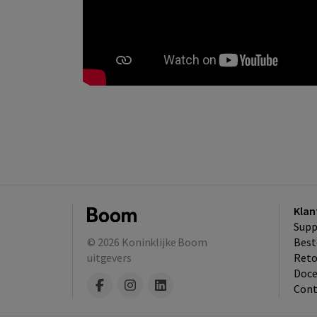
Klan
Supp
© 2026
Koninklijke Boom
Best
uitgevers
​Ret
Doce
Cont