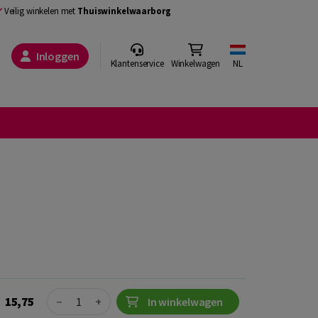
Veilig winkelen met
Thuiswinkelwaarborg
Inloggen
Klantenservice
Winkelwagen
NL
Quantity
15,75
−
+
In winkelwagen