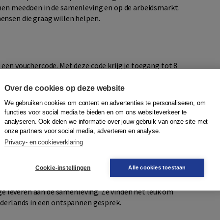
nnen meedoen in de samenleving en op de arbeidsmarkt.
ensen die graag willen helpen.
 een vouchercode. Met deze code krijg je toegang tot 8
gin je:
Over de cookies op deze website
ore en Google Play)
We gebruiken cookies om content en advertenties te personaliseren, om
functies voor social media te bieden en om ons websiteverkeer te
analyseren. Ook delen we informatie over jouw gebruik van onze site met
onze partners voor social media, adverteren en analyse.
Privacy- en cookieverklaring
!
Cookie-instellingen
Alle cookies toestaan
rage leveren aan de samenleving. Ze vinden het leuk om
ederlands in een ontspannen gesprek.