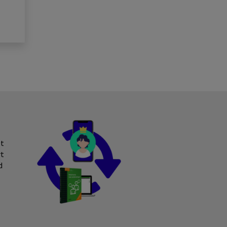
et
rt
d