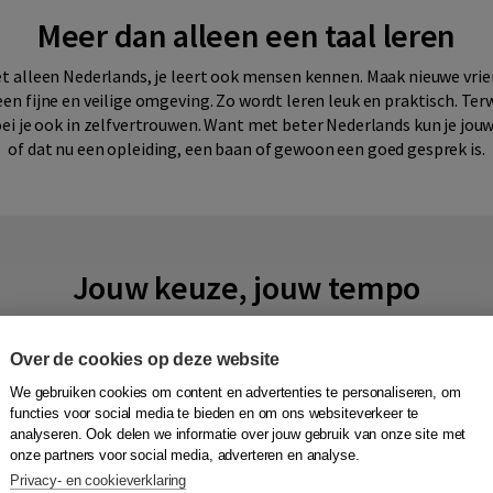
Meer dan alleen een taal leren
iet alleen Nederlands, je leert ook mensen kennen. Maak nieuwe vrie
n fijne en veilige omgeving. Zo wordt leren leuk en praktisch. Terwi
oei je ook in zelfvertrouwen. Want met beter Nederlands kun je j
of dat nu een opleiding, een baan of gewoon een goed gesprek is.
Jouw keuze, jouw tempo
 zelf hoe je leert. Na het bekijken van een paar korte introductievideo
neer het jou uitkomt. Zo leer je op een manier die bij jou past, in 
Over de cookies op deze website
oment. Dat maakt leren niet alleen effectief maar ook fijn en ver
We gebruiken cookies om content en advertenties te personaliseren, om
functies voor social media te bieden en om ons websiteverkeer te
analyseren. Ook delen we informatie over jouw gebruik van onze site met
onze partners voor social media, adverteren en analyse.
Privacy- en cookieverklaring