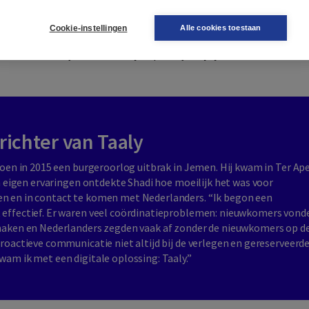
Gemaakt voor en door nieuwkomer
Cookie-instellingen
Alle cookies toestaan
door mensen die zelf ooit nieuw waren in Nederland. Die persoonlij
basis van Taaly. En dat merk je: op Taaly zul je je snel thuis voelen.
ichter van Taaly
toen in 2015 een burgeroorlog uitbrak in Jemen. Hij kwam in Ter Ap
jn eigen ervaringen ontdekte Shadi hoe moeilijk het was voor
n en in contact te komen met Nederlanders. “Ik begon een
 effectief. Er waren veel coördinatieproblemen: nieuwkomers vond
 maken en Nederlanders zegden vaak af zonder de nieuwkomers op d
roactieve communicatie niet altijd bij de verlegen en gereserveerd
am ik met een digitale oplossing: Taaly.”