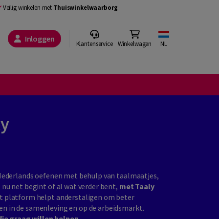
Veilig winkelen met
Thuiswinkelwaarborg
Inloggen
Klantenservice
Winkelwagen
NL
ly
s Nederlands oefenen met behulp van taalmaatjes,
 nu net begint of al wat verder bent,
met Taaly
 platform helpt anderstaligen om beter
en in de samenleving en op de arbeidsmarkt.
ie graag willen helpen.