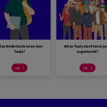
l je Nederlands leren met
Wil je Taaly inzetten in j
Taaly?
organisatie?
Ja!
Ja!