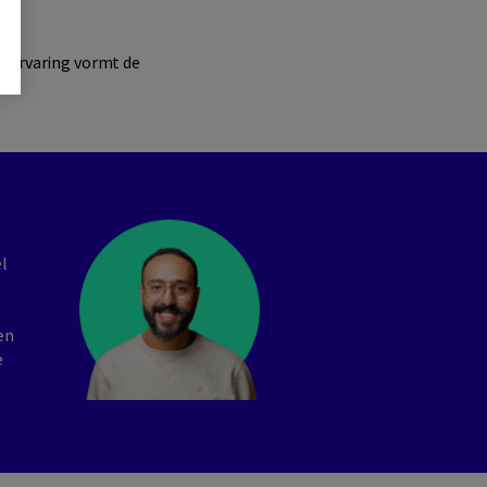
s
ke ervaring vormt de
el
en
e
e