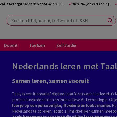
Gratis bezorgd
binnen Nederland vanaf € 20,-
Wereldwijde verzending
Zoek op titel, auteur, trefwoord of ISBN
Docent
Toetsen
Zelfstudie
Nederlands leren met Taa
Samen leren, samen vooruit
Taaly is een innovatief digitaal platform waar taalleerder
professionele docenten en innovatieve AI-technologie. Of je
leer je op een persoonlijke, flexibele en leuke manier.
Het
Nederlands te spreken, zodat zij makkelijker kunnen meedo
Taaly brengt mensen samen die willen leren én mensen d