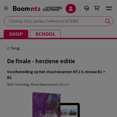
Zoek op titel, auteur, trefwoord of ISBN
SHOP
SCHOOL
Terug
De finale - herziene editie
Voorbereiding op het staatsexamen NT2 II, niveau B1 >
B2
Wim Tersteeg
,
Maud Beersmans
|
Boom