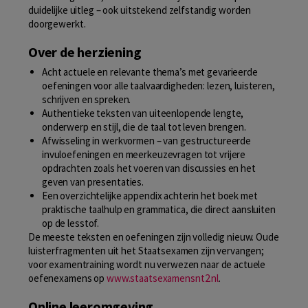
duidelijke uitleg – ook uitstekend zelfstandig worden
doorgewerkt.
Over de herziening
Acht actuele en relevante thema’s met gevarieerde
oefeningen voor alle taalvaardigheden: lezen, luisteren,
schrijven en spreken.
Authentieke teksten van uiteenlopende lengte,
onderwerp en stijl, die de taal tot leven brengen.
Afwisseling in werkvormen – van gestructureerde
invuloefeningen en meerkeuzevragen tot vrijere
opdrachten zoals het voeren van discussies en het
geven van presentaties.
Een overzichtelijke appendix achterin het boek met
praktische taalhulp en grammatica, die direct aansluiten
op de lesstof.
De meeste teksten en oefeningen zijn volledig nieuw. Oude
luisterfragmenten uit het Staatsexamen zijn vervangen;
voor examentraining wordt nu verwezen naar de actuele
oefenexamens op
www.staatsexamensnt2.nl
.
Online leeromgeving