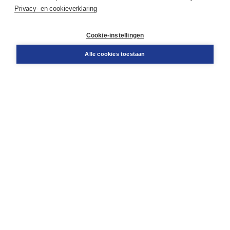
Privacy- en cookieverklaring
Klantenservice
Cookie-instellingen
Support
Bestellen
Alle cookies toestaan
​Retourneren
Docentenservice
Contact
Over Boom NT2
Over ons
Partners
Advies op maat
Gratis verzending in NL vanaf € 20,-.
Veilig winkelen met Thuiswinkelwaarborg
Algemene voorwaarden