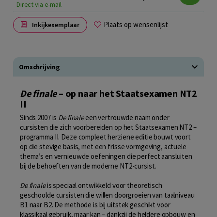
Direct via e-mail
Plaats op wensenlijst
Inkijkexemplaar
Omschrijving
De finale
– op naar het Staatsexamen NT2
II
Sinds 2007 is
De finale
een vertrouwde naam onder
cursisten die zich voorbereiden op het Staatsexamen NT2 –
programma II. Deze compleet herziene editie bouwt voort
op die stevige basis, met een frisse vormgeving, actuele
thema’s en vernieuwde oefeningen die perfect aansluiten
bij de behoeften van de moderne NT2-cursist.
De finale
is speciaal ontwikkeld voor theoretisch
geschoolde cursisten die willen doorgroeien van taalniveau
B1 naar B2. De methode is bij uitstek geschikt voor
klassikaal gebruik, maar kan – dankzij de heldere opbouw en