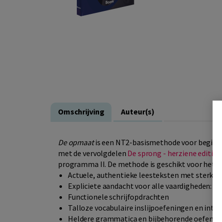
Omschrijving
Auteur(s)
De opmaat
is een NT2-basismethode voor beginne
met de vervolgdelen
De sprong - herziene editie
programma II. De methode is geschikt voor het g
Actuele, authentieke leesteksten met sterke v
Expliciete aandacht voor alle vaardigheden: lui
Functionele schrijfopdrachten
Talloze vocabulaire inslijpoefeningen en inte
Heldere grammatica en bijbehorende oefening