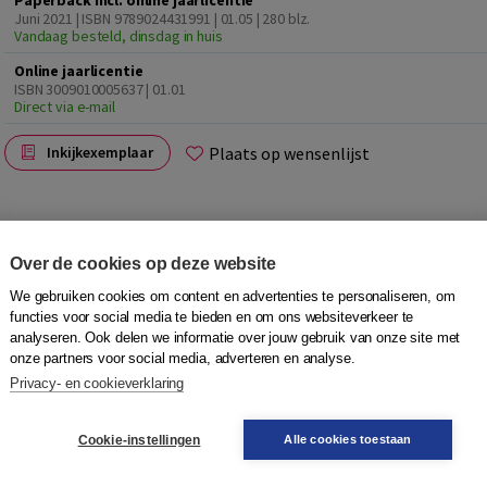
Paperback incl. online jaarlicentie
Juni 2021 | ISBN 9789024431991 | 01.05
| 280 blz.
Vandaag besteld, dinsdag in huis
Online jaarlicentie
ISBN 3009010005637 | 01.01
Direct via e-mail
Plaats op wensenlijst
Inkijkexemplaar
Over de cookies op deze website
We gebruiken cookies om content en advertenties te personaliseren, om
nde theoretisch geschoolde anderstaligen, die samen
functies voor social media te bieden en om ons websiteverkeer te
en
De finale
toeleidt naar het Staatsexamen NT2
analyseren. Ook delen we informatie over jouw gebruik van onze site met
ebruik in groepsverband, maa
r ook voor zelfstudie.
onze partners voor social media, adverteren en analyse.
isuele ondersteuning in kleur
Privacy- en cookieverklaring
steren, lezen, schrijven en spreken
Cookie-instellingen
Alle cookies toestaan
ractieve oefeningen online
en in aparte Taalhulp