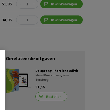
Quantity
51,95
−
+
In winkelwagen
Quantity
34,95
−
+
In winkelwagen
Gerelateerde uitgaven
De sprong - herziene editie
Maud Beersmans
,
Wim
Tersteeg
51,95
Bestellen