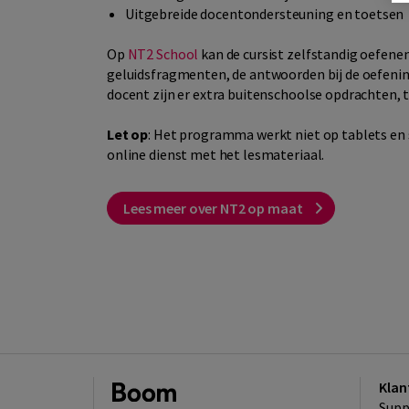
Uitgebreide docentondersteuning en toetsen
Op
NT2 School
kan de cursist zelfstandig oefenen
geluidsfragmenten, de antwoorden bij de oefenin
docent zijn er extra buitenschoolse opdrachten, 
Let op
: Het programma werkt niet op tablets en 
online dienst met het lesmateriaal.
Lees meer over NT2 op maat
Klan
Supp