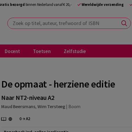
Gratis bezorgd
binnen Nederland vanaf € 20,-
Wereldwijde verzending
Zoek op titel, auteur, trefwoord of ISBN
Docent
Toetsen
Zelfstudie
De opmaat - herziene editie
Naar NT2-niveau A2
Maud Beersmans
,
Wim Tersteeg
|
Boom