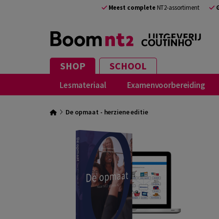
Meest complete
NT2-assortiment
SHOP
SCHOOL
Lesmateriaal
Examenvoorbereiding
De opmaat - herziene editie