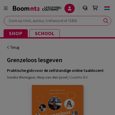
Zoek op titel, auteur, trefwoord of ISBN
SHOP
SCHOOL
Terug
Grenzeloos lesgeven
Praktische gids voor de zelfstandige online taaldocent
Sandra Wormgoor
,
Mary van den Ijssel
|
Coutinho B.V.