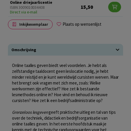
Online driejaarlicentie
15,50
ISBN 3009010034408
Direct via e-mail
Plaats op wensenlijst
Inkijkexemplaar
Omschrijving
Online taalles geven biedt veel voordelen. Je hebt als
zelfstandige taaldocent geen leslocatie nodig, je hebt
minder reistijd en je kunt wereldwijd cursisten werven. Maar
het brengt ook vragen met zich mee, zoals: Welke
werkvormen zijn effectief? Hoe zet ik bestaande
lesmethodes online in? Hoe vind en behoud ik nieuwe
cursisten? Hoe zet ik een bedrijfsadministratie op?
Grenzeloos lesgeven
geeft praktische uitleg en tal van tips
over de techniek, didactiek en bedrijfsorganisatie van
online taalles geven. In het eerste hoofdstuk maak je
kennis met de technische randvoorwaarden voor het