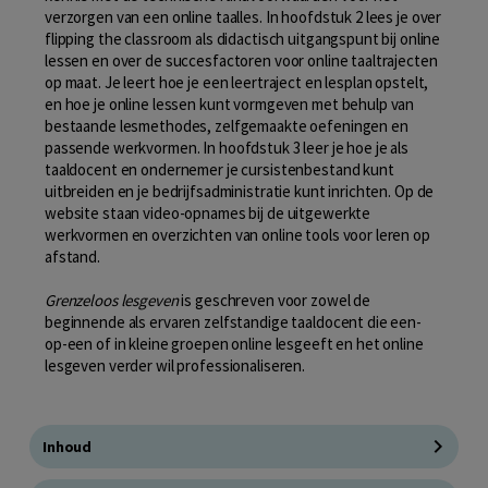
verzorgen van een online taalles. In hoofdstuk 2 lees je over
flipping the classroom als didactisch uitgangspunt bij online
lessen en over de succesfactoren voor online taaltrajecten
op maat. Je leert hoe je een leertraject en lesplan opstelt,
en hoe je online lessen kunt vormgeven met behulp van
bestaande lesmethodes, zelfgemaakte oefeningen en
passende werkvormen. In hoofdstuk 3 leer je hoe je als
taaldocent en ondernemer je cursistenbestand kunt
uitbreiden en je bedrijfsadministratie kunt inrichten. Op de
website staan video-opnames bij de uitgewerkte
werkvormen en overzichten van online tools voor leren op
afstand.
Grenzeloos lesgeven
is geschreven voor zowel de
beginnende als ervaren zelfstandige taaldocent die een-
op-een of in kleine groepen online lesgeeft en het online
lesgeven verder wil professionaliseren.
Inhoud