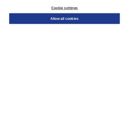
Customer service
Cookie settings
Support
Order
Allow all cookies
Returns
Teacher service
Contact
About Boom NT2
About us
Partners
Customized advice
Free shipping within NL above € 20
Shopping secure with Thuiswinkelwaarborg
Terms and Conditions (for consumers)
Terms and Conditions (for businesses)
Promotional terms