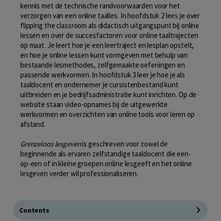
kennis met de technische randvoorwaarden voor het
verzorgen van een online taalles. In hoofdstuk 2 lees je over
flipping the classroom als didactisch uitgangspunt bij online
lessen en over de succesfactoren voor online taaltrajecten
op maat. Je leert hoe je een leertraject en lesplan opstelt,
en hoe je online lessen kunt vormgeven met behulp van
bestaande lesmethodes, zelfgemaakte oefeningen en
passende werkvormen. In hoofdstuk 3 leer je hoe je als
taaldocent en ondernemer je cursistenbestand kunt
uitbreiden en je bedrijfsadministratie kunt inrichten. Op de
website staan video-opnames bij de uitgewerkte
werkvormen en overzichten van online tools voor leren op
afstand.
Grenzeloos lesgeven
is geschreven voor zowel de
beginnende als ervaren zelfstandige taaldocent die een-
op-een of in kleine groepen online lesgeeft en het online
lesgeven verder wil professionaliseren.
Contents