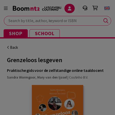
Search by title, author, keyword or ISBN
SHOP
SCHOOL
Back
Grenzeloos lesgeven
Praktische gids voor de zelfstandige online taaldocent
Sandra Wormgoor
,
Mary van den Ijssel
|
Coutinho B.V.