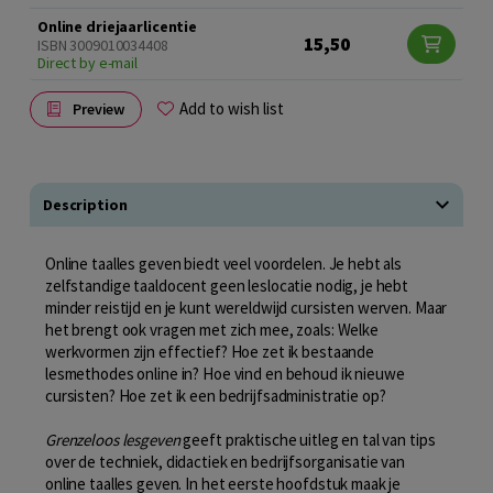
Online driejaarlicentie
15,50
ISBN 3009010034408
Direct by e-mail
Add to wish list
Preview
Description
Online taalles geven biedt veel voordelen. Je hebt als
zelfstandige taaldocent geen leslocatie nodig, je hebt
minder reistijd en je kunt wereldwijd cursisten werven. Maar
het brengt ook vragen met zich mee, zoals: Welke
werkvormen zijn effectief? Hoe zet ik bestaande
lesmethodes online in? Hoe vind en behoud ik nieuwe
cursisten? Hoe zet ik een bedrijfsadministratie op?
Grenzeloos lesgeven
geeft praktische uitleg en tal van tips
over de techniek, didactiek en bedrijfsorganisatie van
online taalles geven. In het eerste hoofdstuk maak je