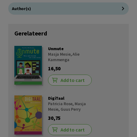
Author(s)
Gerelateerd
Unmute
Masja Mesie
,
Alie
Kammenga
16,50
Add to cart
DigiTaal
Patricia Rose
,
Masja
Mesie
,
Guus Perry
30,75
Add to cart