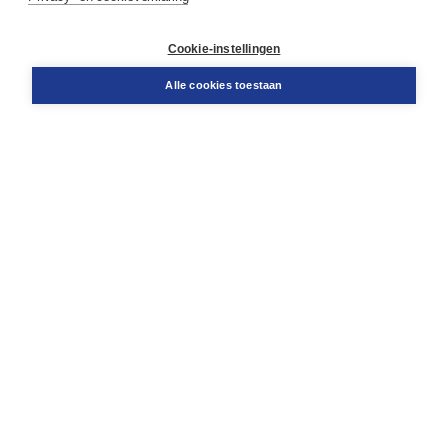
Klantenservice
Cookie-instellingen
Support
Bestellen
Alle cookies toestaan
​Retourneren
Docentenservice
Contact
Over Boom NT2
Over ons
Partners
Advies op maat
Gratis verzending in NL vanaf € 20,-.
Veilig winkelen met Thuiswinkelwaarborg
Algemene voorwaarden
Algemene voorwaarden zakelijk