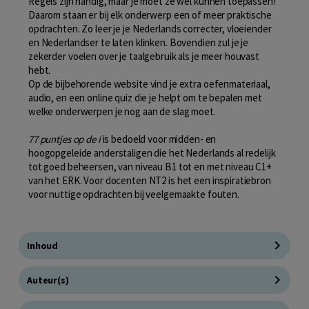
Regels zijn handig, maar je moet ze wel kunnen toepassen!
Daarom staan er bij elk onderwerp een of meer praktische
opdrachten. Zo leer je je Nederlands correcter, vloeiender
en Nederlandser te laten klinken. Bovendien zul je je
zekerder voelen over je taalgebruik als je meer houvast
hebt.
Op de bijbehorende website vind je extra oefenmateriaal,
audio, en een online quiz die je helpt om te bepalen met
welke onderwerpen je nog aan de slag moet.
77 puntjes op de i
is bedoeld voor midden- en
hoogopgeleide anderstaligen die het Nederlands al redelijk
tot goed beheersen, van niveau B1 tot en met niveau C1+
van het ERK. Voor docenten NT2 is het een inspiratiebron
voor nuttige opdrachten bij veelgemaakte fouten.
Inhoud
Auteur(s)