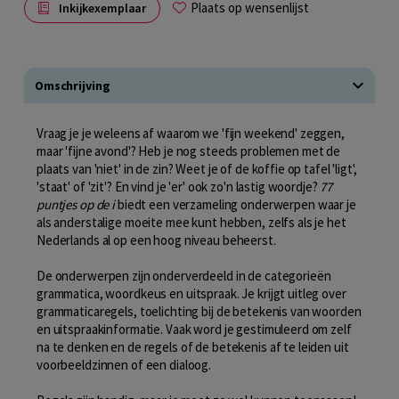
Plaats op wensenlijst
Inkijkexemplaar
Omschrijving
Vraag je je weleens af waarom we 'fijn weekend' zeggen,
maar 'fijne avond'? Heb je nog steeds problemen met de
plaats van 'niet' in de zin? Weet je of de koffie op tafel 'ligt',
'staat' of 'zit'? En vind je 'er' ook zo'n lastig woordje?
77
puntjes op de i
biedt een verzameling onderwerpen waar je
als anderstalige moeite mee kunt hebben, zelfs als je het
Nederlands al op een hoog niveau beheerst.
De onderwerpen zijn onderverdeeld in de categorieën
grammatica, woordkeus en uitspraak. Je krijgt uitleg over
grammaticaregels, toelichting bij de betekenis van woorden
en uitspraakinformatie. Vaak word je gestimuleerd om zelf
na te denken en de regels of de betekenis af te leiden uit
voorbeeldzinnen of een dialoog.