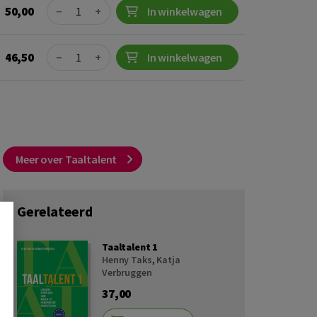
Quantity
50,00
−
+
In winkelwagen
Quantity
46,50
−
+
In winkelwagen
Meer over Taaltalent
Gerelateerd
Taaltalent 1
Henny Taks
,
Katja
Verbruggen
37,00