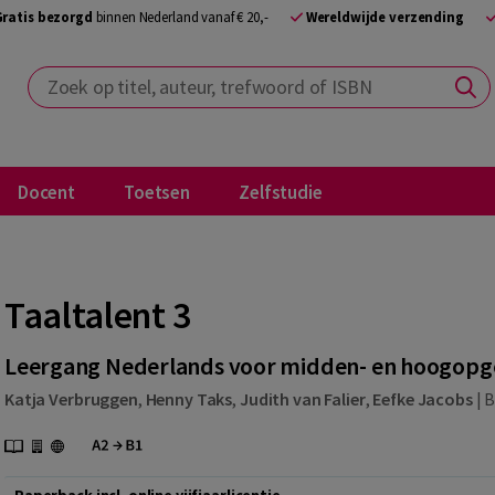
Gratis bezorgd
binnen Nederland vanaf € 20,-
Wereldwijde verzending
Zoek op titel, auteur, trefwoord of ISBN
Docent
Toetsen
Zelfstudie
Taaltalent 3
Leergang Nederlands voor midden- en hoogopge
Katja Verbruggen
,
Henny Taks
,
Judith van Falier
,
Eefke Jacobs
|