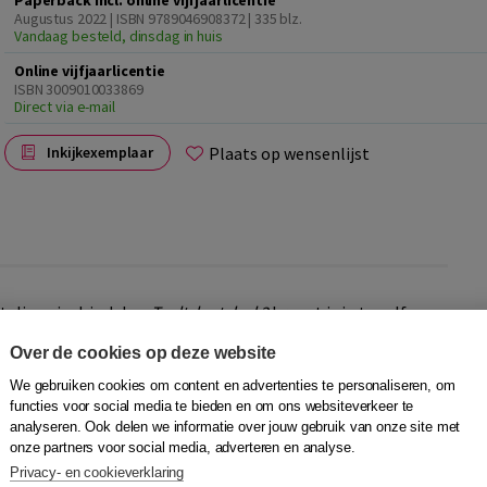
Paperback incl. online vijfjaarlicentie
Augustus 2022 | ISBN 9789046908372
| 335 blz.
Vandaag besteld, dinsdag in huis
Online vijfjaarlicentie
ISBN 3009010033869
Direct via e-mail
Plaats op wensenlijst
Inkijkexemplaar
aligen in drie delen.
Taaltalent deel 3
brengt je in twaalf
rdelen lezen, luisteren, spreken en schrijven is er veel
Over de cookies op deze website
, studievaardigheden en taal en cultuur op het werk. De
orbereiden, uitvoeren en oefenen.
We gebruiken cookies om content en advertenties te personaliseren, om
functies voor social media te bieden en om ons websiteverkeer te
analyseren. Ook delen we informatie over jouw gebruik van onze site met
je in staat gesprekken te voeren over uiteenlopende
onze partners voor social media, adverteren en analyse.
zen over het dagelijks leven, het werk en de opleiding, kun
Privacy- en cookieverklaring
ils schrijven, en kun je gesprekken voeren over