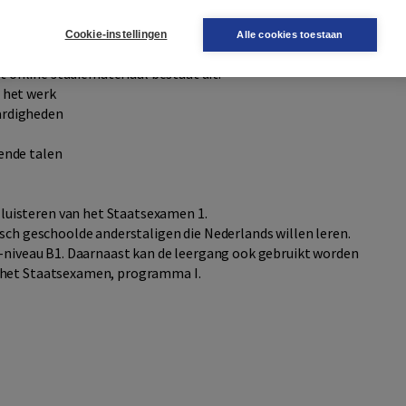
ok meer bewust van de do’s en don’ts op de Nederlandse
Cookie-instellingen
Alle cookies toestaan
t online studiemateriaal bestaat uit:
 het werk
ardigheden
ende talen
luisteren van het Staatsexamen 1.
sch geschoolde anderstaligen die Nederlands willen leren.
K-niveau B1. Daarnaast kan de leergang ook gebruikt worden
 het Staatsexamen, programma I.