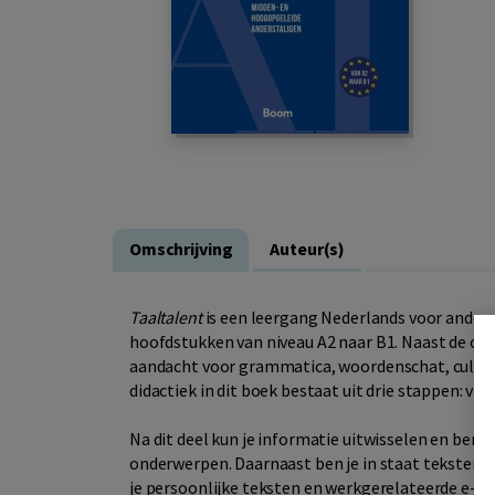
Omschrijving
Auteur(s)
Taaltalent
is een leergang Nederlands voor anderst
hoofdstukken van niveau A2 naar B1. Naast de onde
aandacht voor grammatica, woordenschat, cultuur
didactiek in dit boek bestaat uit drie stappen: vo
Na dit deel kun je informatie uitwisselen en ben 
onderwerpen. Daarnaast ben je in staat teksten le
je persoonlijke teksten en werkgerelateerde e-ma