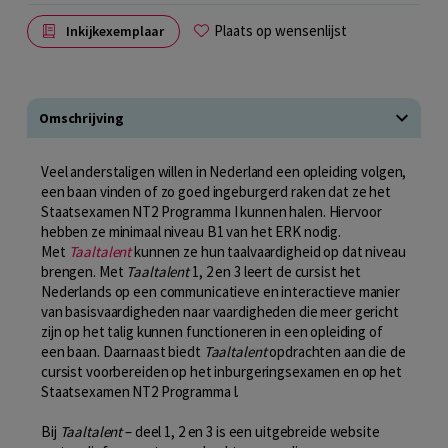
Plaats op wensenlijst
Inkijkexemplaar
Omschrijving
Veel anderstaligen willen in Nederland een opleiding volgen,
een baan vinden of zo goed ingeburgerd raken dat ze het
Staatsexamen NT2 Programma I kunnen halen. Hiervoor
hebben ze minimaal niveau B1 van het ERK nodig.
Met
Taaltalent
kunnen ze hun taalvaardigheid op dat niveau
brengen. Met
Taaltalent
1, 2 en 3 leert de cursist het
Nederlands op een communicatieve en interactieve manier
van basisvaardigheden naar vaardigheden die meer gericht
zijn op het talig kunnen functioneren in een opleiding of
een baan. Daarnaast biedt
Taaltalent
opdrachten aan die de
cursist voorbereiden op het inburgeringsexamen en op het
Staatsexamen NT2 Programma l.
Bij
Taaltalent
– deel 1, 2 en 3 is een uitgebreide website