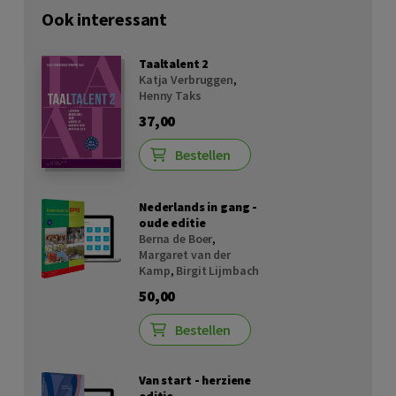
Ook interessant
Taaltalent 2
Katja Verbruggen
,
Henny Taks
37,00
Bestellen
Nederlands in gang -
oude editie
Berna de Boer
,
Margaret van der
Kamp
,
Birgit Lijmbach
50,00
Bestellen
Van start - herziene
editie