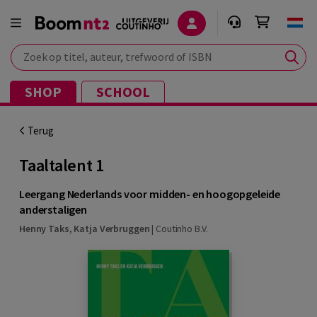
Zoek op titel, auteur, trefwoord of ISBN
SHOP
SCHOOL
Terug
Taaltalent 1
Leergang Nederlands voor midden- en hoogopgeleide
anderstaligen
Henny Taks
,
Katja Verbruggen
|
Coutinho B.V.