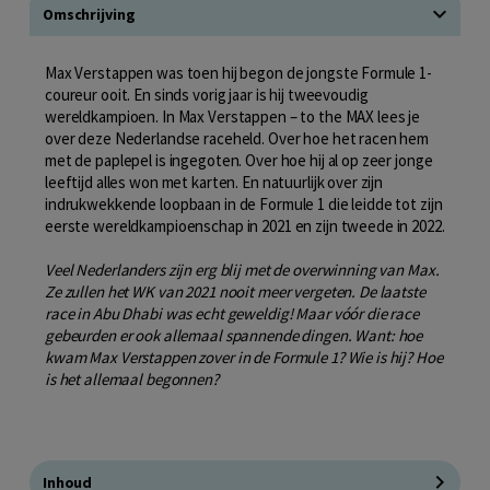
Omschrijving
Max Verstappen was toen hij begon de jongste Formule 1-
coureur ooit. En sinds vorig jaar is hij tweevoudig
wereldkampioen. In Max Verstappen – to the MAX lees je
over deze Nederlandse raceheld. Over hoe het racen hem
met de paplepel is ingegoten. Over hoe hij al op zeer jonge
leeftijd alles won met karten. En natuurlijk over zijn
indrukwekkende loopbaan in de Formule 1 die leidde tot zijn
eerste wereldkampioenschap in 2021 en zijn tweede in 2022.
Veel Nederlanders zijn erg blij met de overwinning van Max.
Ze zullen het WK van 2021 nooit meer vergeten. De laatste
race in Abu Dhabi was echt geweldig! Maar vóór die race
gebeurden er ook allemaal spannende dingen. Want: hoe
kwam Max Verstappen zover in de Formule 1? Wie is hij? Hoe
is het allemaal begonnen?
Inhoud