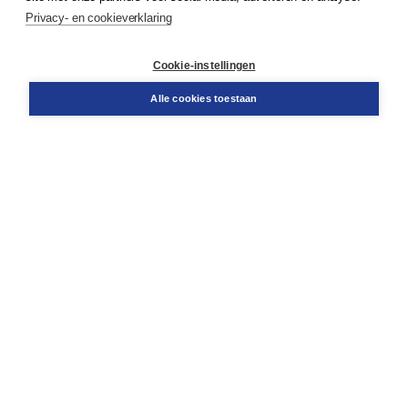
Privacy- en cookieverklaring
Klantenservice
Cookie-instellingen
Support
Bestellen
Alle cookies toestaan
​Retourneren
Docentenservice
Contact
Over Boom NT2
Over ons
Partners
Advies op maat
Gratis verzending in NL vanaf € 20,-.
Veilig winkelen met Thuiswinkelwaarborg