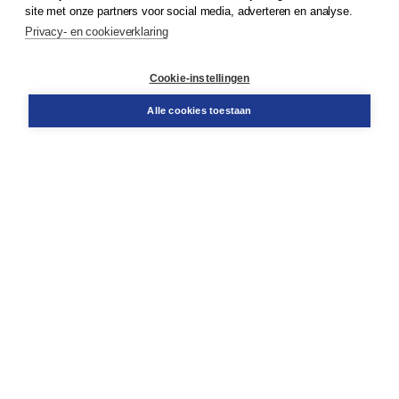
site met onze partners voor social media, adverteren en analyse.
Privacy- en cookieverklaring
Klantenservice
Cookie-instellingen
Support
Bestellen
Alle cookies toestaan
​Retourneren
Docentenservice
Contact
Over Boom NT2
Over ons
Partners
Advies op maat
Gratis verzending in NL vanaf € 20,-.
Veilig winkelen met Thuiswinkelwaarborg