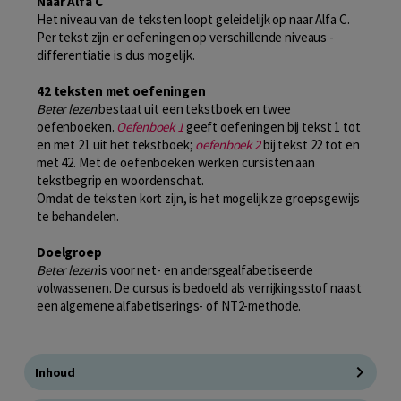
Naar Alfa C
Het niveau van de teksten loopt geleidelijk op naar Alfa C.
Per tekst zijn er oefeningen op verschillende niveaus -
differentiatie is dus mogelijk.
42 teksten met oefeningen
Beter lezen
bestaat uit een tekstboek en twee
oefenboeken.
Oefenboek 1
geeft oefeningen bij tekst 1 tot
en met 21 uit het tekstboek;
oefenboek 2
bij tekst 22 tot en
met 42. Met de oefenboeken werken cursisten aan
tekstbegrip en woordenschat.
Omdat de teksten kort zijn, is het mogelijk ze groepsgewijs
te behandelen.
Doelgroep
Beter lezen
is voor net- en andersgealfabetiseerde
volwassenen. De cursus is bedoeld als verrijkingsstof naast
een algemene alfabetiserings- of NT2-methode.
Inhoud