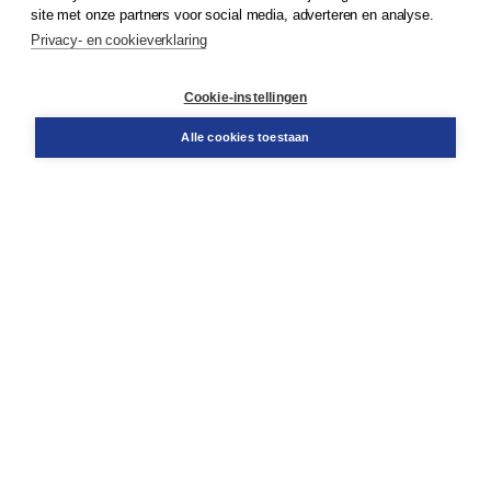
site met onze partners voor social media, adverteren en analyse.
Privacy- en cookieverklaring
Klantenservice
Cookie-instellingen
Support
Bestellen
Alle cookies toestaan
​Retourneren
Docentenservice
Contact
Over Boom NT2
Over ons
Partners
Advies op maat
Gratis verzending in NL vanaf € 20,-.
Veilig winkelen met Thuiswinkelwaarborg